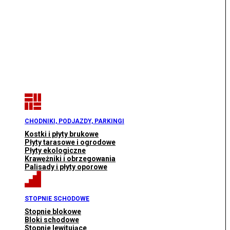
CHODNIKI, PODJAZDY, PARKINGI
Kostki i płyty brukowe
Płyty tarasowe i ogrodowe
Płyty ekologiczne
Krawężniki i obrzegowania
Palisady i płyty oporowe
STOPNIE SCHODOWE
Stopnie blokowe
Bloki schodowe
Stopnie lewitujące