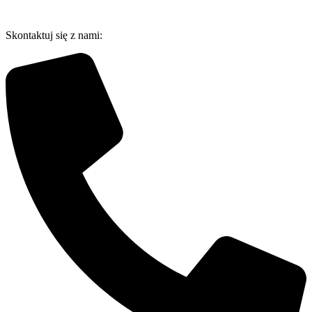
Przejdź
do
Skontaktuj się z nami:
treści