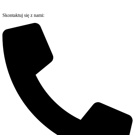
Przejdź
do
Skontaktuj się z nami:
treści