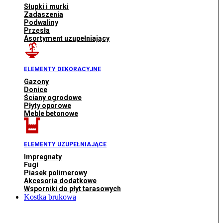
Słupki i murki
Zadaszenia
Podwaliny
Przęsła
Asortyment uzupełniający
ELEMENTY DEKORACYJNE
Gazony
Donice
Ściany ogrodowe
Płyty oporowe
Meble betonowe
ELEMENTY UZUPEŁNIAJĄCE
Impregnaty
Fugi
Piasek polimerowy
Akcesoria dodatkowe
Wsporniki do płyt tarasowych
Kostka brukowa