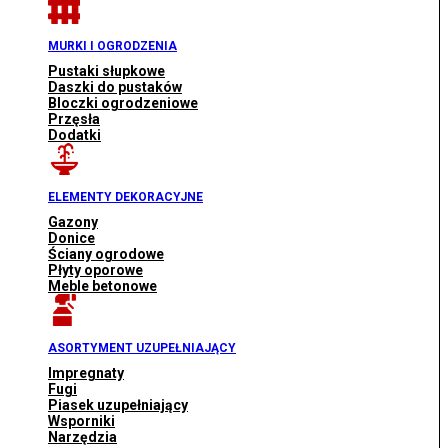
MURKI I OGRODZENIA
Pustaki słupkowe
Daszki do pustaków
Bloczki ogrodzeniowe
Przęsła
Dodatki
ELEMENTY DEKORACYJNE
Gazony
Donice
Ściany ogrodowe
Płyty oporowe
Meble betonowe
ASORTYMENT UZUPEŁNIAJĄCY
Impregnaty
Fugi
Piasek uzupełniający
Wsporniki
Narzędzia