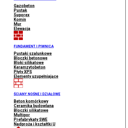
Gazobeton
Pustak
Suporex
Komin
Mur
Elewacja
FUNDAMENT I PIWNICA
Pustaki szalunkowe
Bloczki betonowe
Bloki silikatowe
Keramzytobeton
Płyty XPS
Elementy uzupełniające
ŚCIANY NOŚNE I DZIAŁOWE
Beton komórkowy
Ceramika budowlana
Bloczki silikatowe
Multipor
Prefabrykaty SWE
Nadproża i kształtki U