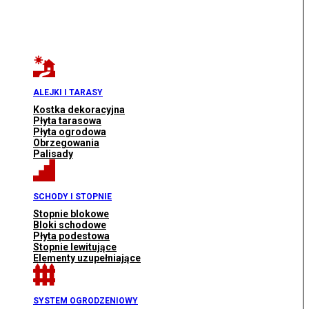
ALEJKI I TARASY
Kostka dekoracyjna
Płyta tarasowa
Płyta ogrodowa
Obrzegowania
Palisady
SCHODY I STOPNIE
Stopnie blokowe
Bloki schodowe
Płyta podestowa
Stopnie lewitujące
Elementy uzupełniające
SYSTEM OGRODZENIOWY