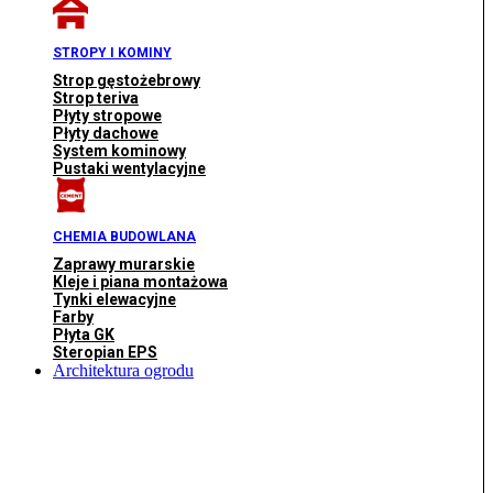
STROPY I KOMINY
Strop gęstożebrowy
Strop teriva
Płyty stropowe
Płyty dachowe
System kominowy
Pustaki wentylacyjne
CHEMIA BUDOWLANA
Zaprawy murarskie
Kleje i piana montażowa
Tynki elewacyjne
Farby
Płyta GK
Steropian EPS
Architektura ogrodu