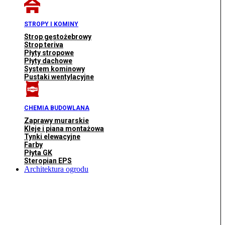
STROPY I KOMINY
Strop gęstożebrowy
Strop teriva
Płyty stropowe
Płyty dachowe
System kominowy
Pustaki wentylacyjne
CHEMIA BUDOWLANA
Zaprawy murarskie
Kleje i piana montażowa
Tynki elewacyjne
Farby
Płyta GK
Steropian EPS
Architektura ogrodu