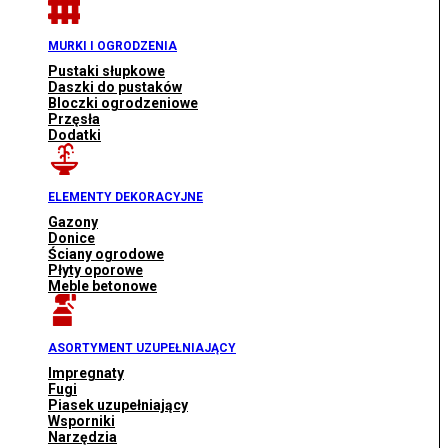
MURKI I OGRODZENIA
Pustaki słupkowe
Daszki do pustaków
Bloczki ogrodzeniowe
Przęsła
Dodatki
ELEMENTY DEKORACYJNE
Gazony
Donice
Ściany ogrodowe
Płyty oporowe
Meble betonowe
ASORTYMENT UZUPEŁNIAJĄCY
Impregnaty
Fugi
Piasek uzupełniający
Wsporniki
Narzędzia