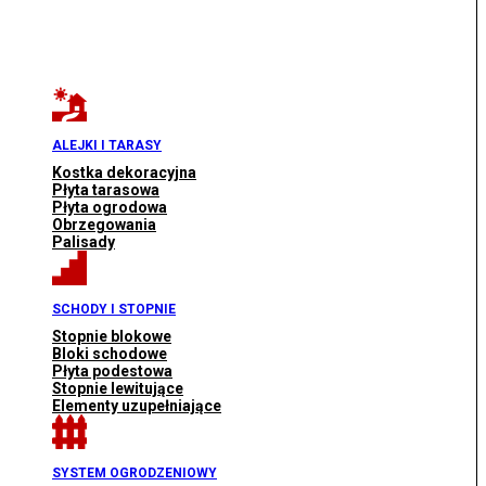
ALEJKI I TARASY
Kostka dekoracyjna
Płyta tarasowa
Płyta ogrodowa
Obrzegowania
Palisady
SCHODY I STOPNIE
Stopnie blokowe
Bloki schodowe
Płyta podestowa
Stopnie lewitujące
Elementy uzupełniające
SYSTEM OGRODZENIOWY