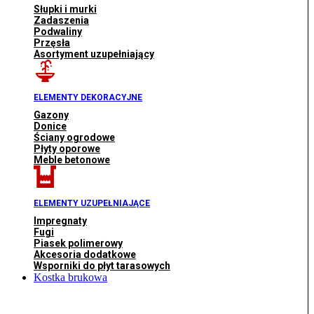
Słupki i murki
Zadaszenia
Podwaliny
Przęsła
Asortyment uzupełniający
ELEMENTY DEKORACYJNE
Gazony
Donice
Ściany ogrodowe
Płyty oporowe
Meble betonowe
ELEMENTY UZUPEŁNIAJĄCE
Impregnaty
Fugi
Piasek polimerowy
Akcesoria dodatkowe
Wsporniki do płyt tarasowych
Kostka brukowa