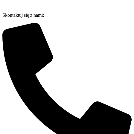
Przejdź
do
Skontaktuj się z nami:
treści