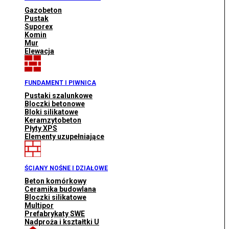
Gazobeton
Pustak
Suporex
Komin
Mur
Elewacja
FUNDAMENT I PIWNICA
Pustaki szalunkowe
Bloczki betonowe
Bloki silikatowe
Keramzytobeton
Płyty XPS
Elementy uzupełniające
ŚCIANY NOŚNE I DZIAŁOWE
Beton komórkowy
Ceramika budowlana
Bloczki silikatowe
Multipor
Prefabrykaty SWE
Nadproża i kształtki U