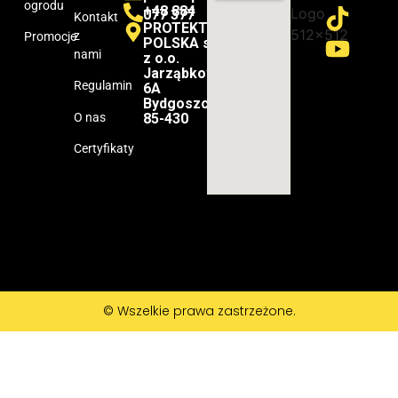
ogrodu
+48 884
077 377
Kontakt
PROTEKTOR-
z
Promocje
POLSKA sp.
nami
z o.o.
Jarząbkowa
Regulamin
6A
Bydgoszcz
O nas
85-430
Certyfikaty
© Wszelkie prawa zastrzeżone.