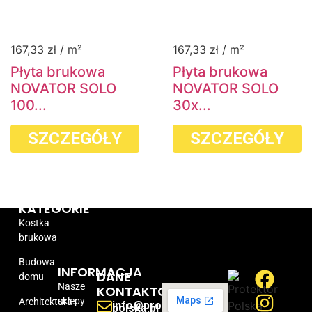
167,33
zł
/ m²
167,33
zł
/ m²
Płyta brukowa
Płyta brukowa
NOVATOR SOLO
NOVATOR SOLO
100...
30x...
SZCZEGÓŁY
SZCZEGÓŁY
KATEGORIE
Kostka
brukowa
Budowa
INFORMACJA
DANE
domu
Nasze
KONTAKTOWE
sklepy
Architektura
info@protektor-
polska.pl