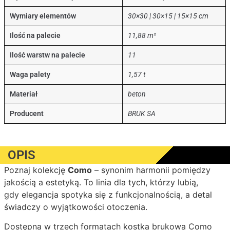
Wymiary elementów
30×30 | 30×15 | 15×15 cm
Ilość na palecie
11,88 m²
Ilość warstw na palecie
11
Waga palety
1,57 t
Materiał
beton
Producent
BRUK SA
OPIS
Poznaj kolekcję
Como
– synonim harmonii pomiędzy
jakością a estetyką. To linia dla tych, którzy lubią,
gdy elegancja spotyka się z funkcjonalnością, a detal
świadczy o wyjątkowości otoczenia.
Dostępna w trzech formatach kostka brukowa Como