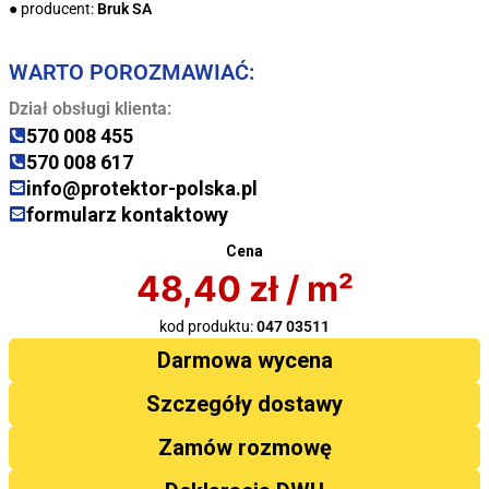
● producent:
Bruk SA
WARTO POROZMAWIAĆ:
Dział obsługi klienta:
570 008 455
570 008 617
info@protektor-polska.pl
formularz kontaktowy
Cena
48,40
zł
/ m²
kod produktu:
047 03511
Darmowa wycena
Szczegóły dostawy
Zamów rozmowę