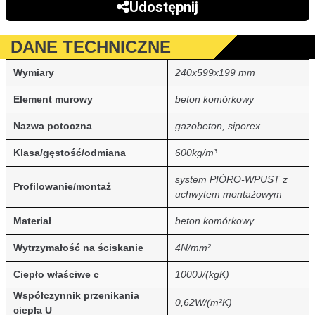
Udostępnij
DANE TECHNICZNE
Wymiary
240x599x199 mm
Element murowy
beton komórkowy
Nazwa potoczna
gazobeton, siporex
Klasa/gęstość/odmiana
600kg/m³
system PIÓRO-WPUST z
Profilowanie/montaż
uchwytem montażowym
Materiał
beton komórkowy
Wytrzymałość na ściskanie
4N/mm²
Ciepło właściwe c
1000J/(kgK)
Współczynnik przenikania
0,62W/(m²K)
ciepła U