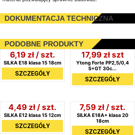
DOKUMENTACJA TECHNICZNA
Karta techniczna - Ytong ENDURO
PP4-0,6 (15,17,5, 20, 24, 30cm)-2
PODOBNE PRODUKTY
6,19
zł
/ szt.
17,99
zł
szt
SILKA E18 klasa 15 18cm
Ytong Forte PP2,5/0,4
S+GT 30c...
SZCZEGÓŁY
SZCZEGÓŁY
4,49
zł
/ szt.
7,59
zł
/ szt.
SILKA E12 klasa 15 12cm
SILKA E18A+ klasa 20
18cm
SZCZEGÓŁY
SZCZEGÓŁY