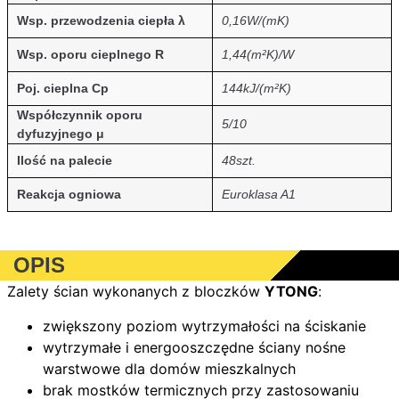
Wsp. przewodzenia ciepła λ
0,16W/(mK)
Wsp. oporu cieplnego R
1,44(m²K)/W
Poj. cieplna Cp
144kJ/(m²K)
Współczynnik oporu
5/10
dyfuzyjnego μ
Ilość na palecie
48szt.
Reakcja ogniowa
Euroklasa A1
OPIS
Zalety ścian wykonanych z bloczków
YTONG
:
zwiększony poziom wytrzymałości na ściskanie
wytrzymałe i energooszczędne ściany nośne
warstwowe dla domów mieszkalnych
brak mostków termicznych przy zastosowaniu