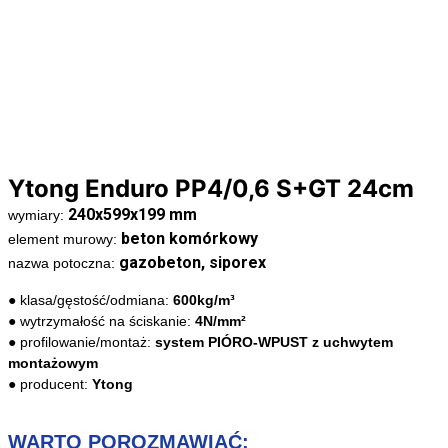
Ytong Enduro PP4/0,6 S+GT 24cm
240x599x199 mm
wymiary:
beton komórkowy
element murowy:
gazobeton, siporex
nazwa potoczna:
● klasa/gęstość/odmiana:
600kg/m³
● wytrzymałość na ściskanie:
4N/mm²
● profilowanie/montaż:
system PIÓRO-WPUST z uchwytem
montażowym
● producent:
Ytong
WARTO POROZMAWIAĆ: