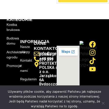
KATEGORIE
Kostka
brukowa
Budowa
INFORMACJA
DANE
domu
Nasze
KONTAKTOWE
sklepy
Architektura
info@protektor-
polska.pl
ogrodu
+48 884
077 377
Kontakt
PROTEKTOR-
z
Promocje
POLSKA sp.
nami
z o.o.
Jarząbkowa
Regulamin
6A
Bydgoszcz
O nas
85-430
Używamy plików cookie, aby zapewnić Państwu jak najlepsze
wrażenia podczas korzystania z naszej strony internetowej.
Certyfikaty
Jeśli będą Państwo nadal korzystać z tej strony, uznamy, że
wyrażają Państwo na to zgodę.