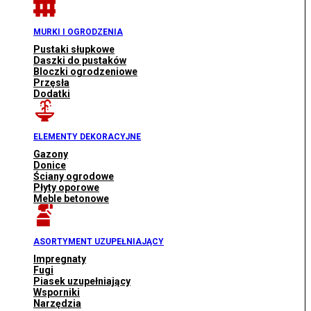
MURKI I OGRODZENIA
Pustaki słupkowe
Daszki do pustaków
Bloczki ogrodzeniowe
Przęsła
Dodatki
ELEMENTY DEKORACYJNE
Gazony
Donice
Ściany ogrodowe
Płyty oporowe
Meble betonowe
ASORTYMENT UZUPEŁNIAJĄCY
Impregnaty
Fugi
Piasek uzupełniający
Wsporniki
Narzędzia