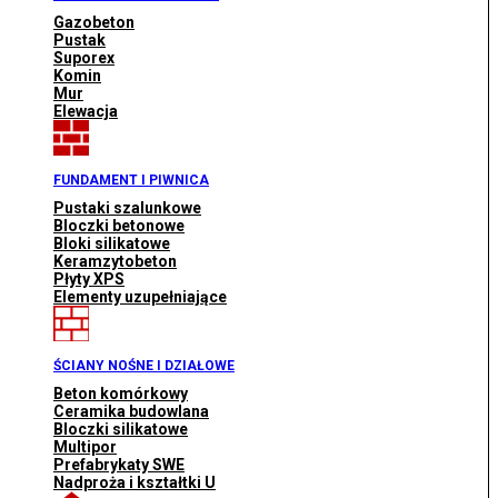
Gazobeton
Pustak
Suporex
Komin
Mur
Elewacja
FUNDAMENT I PIWNICA
Pustaki szalunkowe
Bloczki betonowe
Bloki silikatowe
Keramzytobeton
Płyty XPS
Elementy uzupełniające
ŚCIANY NOŚNE I DZIAŁOWE
Beton komórkowy
Ceramika budowlana
Bloczki silikatowe
Multipor
Prefabrykaty SWE
Nadproża i kształtki U