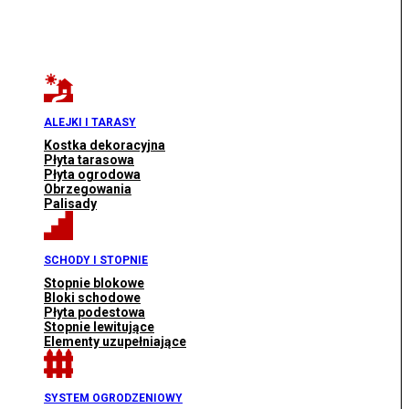
ALEJKI I TARASY
Kostka dekoracyjna
Płyta tarasowa
Płyta ogrodowa
Obrzegowania
Palisady
SCHODY I STOPNIE
Stopnie blokowe
Bloki schodowe
Płyta podestowa
Stopnie lewitujące
Elementy uzupełniające
SYSTEM OGRODZENIOWY