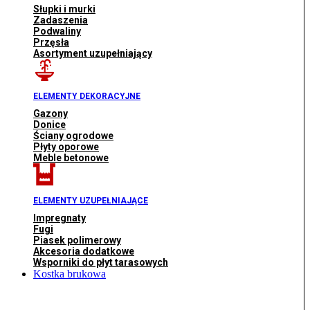
Słupki i murki
Zadaszenia
Podwaliny
Przęsła
Asortyment uzupełniający
ELEMENTY DEKORACYJNE
Gazony
Donice
Ściany ogrodowe
Płyty oporowe
Meble betonowe
ELEMENTY UZUPEŁNIAJĄCE
Impregnaty
Fugi
Piasek polimerowy
Akcesoria dodatkowe
Wsporniki do płyt tarasowych
Kostka brukowa