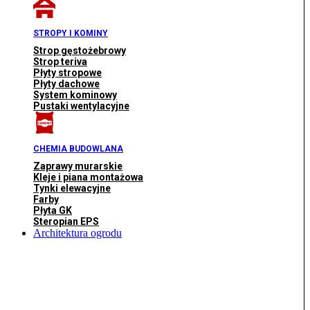
STROPY I KOMINY
Strop gęstożebrowy
Strop teriva
Płyty stropowe
Płyty dachowe
System kominowy
Pustaki wentylacyjne
CHEMIA BUDOWLANA
Zaprawy murarskie
Kleje i piana montażowa
Tynki elewacyjne
Farby
Płyta GK
Steropian EPS
Architektura ogrodu