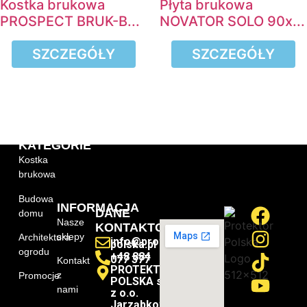
Kostka brukowa
Płyta brukowa
PROSPECT BRUK-B...
NOVATOR SOLO 90x...
SZCZEGÓŁY
SZCZEGÓŁY
KATEGORIE
Kostka
brukowa
Budowa
INFORMACJA
DANE
domu
Nasze
KONTAKTOWE
sklepy
Architektura
info@protektor-
polska.pl
ogrodu
+48 884
077 377
Kontakt
PROTEKTOR-
z
Promocje
POLSKA sp.
nami
z o.o.
Jarząbkowa