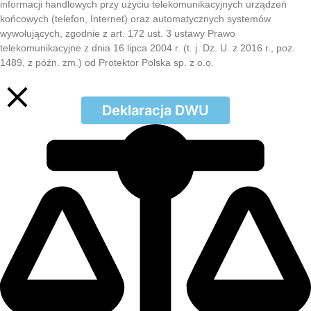
informacji handlowych przy użyciu telekomunikacyjnych urządzeń
końcowych (telefon, Internet) oraz automatycznych systemów
wywołujących, zgodnie z art. 172 ust. 3 ustawy Prawo
telekomunikacyjne z dnia 16 lipca 2004 r. (t. j. Dz. U. z 2016 r., poz.
1489, z późn. zm.) od Protektor Polska sp. z o.o.
Deklaracja DWU