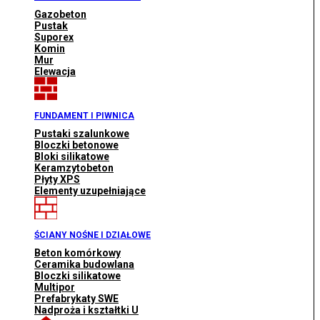
Gazobeton
Pustak
Suporex
Komin
Mur
Elewacja
FUNDAMENT I PIWNICA
Pustaki szalunkowe
Bloczki betonowe
Bloki silikatowe
Keramzytobeton
Płyty XPS
Elementy uzupełniające
ŚCIANY NOŚNE I DZIAŁOWE
Beton komórkowy
Ceramika budowlana
Bloczki silikatowe
Multipor
Prefabrykaty SWE
Nadproża i kształtki U