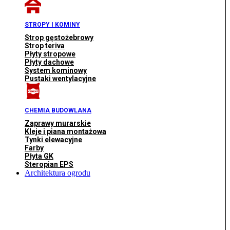
STROPY I KOMINY
Strop gęstożebrowy
Strop teriva
Płyty stropowe
Płyty dachowe
System kominowy
Pustaki wentylacyjne
CHEMIA BUDOWLANA
Zaprawy murarskie
Kleje i piana montażowa
Tynki elewacyjne
Farby
Płyta GK
Steropian EPS
Architektura ogrodu