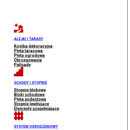
ALEJKI I TARASY
Kostka dekoracyjna
Płyta tarasowa
Płyta ogrodowa
Obrzegowania
Palisady
SCHODY I STOPNIE
Stopnie blokowe
Bloki schodowe
Płyta podestowa
Stopnie lewitujące
Elementy uzupełniające
SYSTEM OGRODZENIOWY