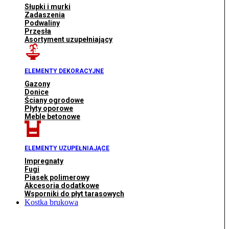
Słupki i murki
Zadaszenia
Podwaliny
Przęsła
Asortyment uzupełniający
ELEMENTY DEKORACYJNE
Gazony
Donice
Ściany ogrodowe
Płyty oporowe
Meble betonowe
ELEMENTY UZUPEŁNIAJĄCE
Impregnaty
Fugi
Piasek polimerowy
Akcesoria dodatkowe
Wsporniki do płyt tarasowych
Kostka brukowa