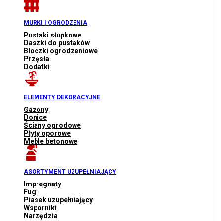
MURKI I OGRODZENIA
Pustaki słupkowe
Daszki do pustaków
Bloczki ogrodzeniowe
Przęsła
Dodatki
ELEMENTY DEKORACYJNE
Gazony
Donice
Ściany ogrodowe
Płyty oporowe
Meble betonowe
ASORTYMENT UZUPEŁNIAJĄCY
Impregnaty
Fugi
Piasek uzupełniający
Wsporniki
Narzędzia