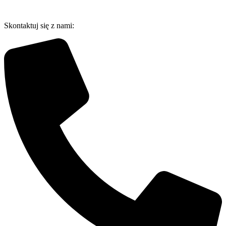
Przejdź
do
Skontaktuj się z nami:
treści