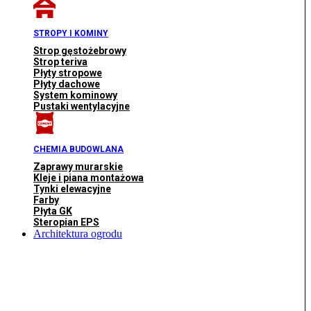
STROPY I KOMINY
Strop gęstożebrowy
Strop teriva
Płyty stropowe
Płyty dachowe
System kominowy
Pustaki wentylacyjne
CHEMIA BUDOWLANA
Zaprawy murarskie
Kleje i piana montażowa
Tynki elewacyjne
Farby
Płyta GK
Steropian EPS
Architektura ogrodu