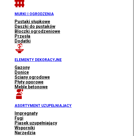
MURKI I OGRODZENIA
Pustaki słupkowe
Daszki do pustaków
Bloczki ogrodzeniowe
Przęsła
Dodatki
ELEMENTY DEKORACYJNE
Gazony
Donice
Ściany ogrodowe
Płyty oporowe
Meble betonowe
ASORTYMENT UZUPEŁNIAJĄCY
Impregnaty
Fugi
Piasek uzupełniający
Wsporniki
Narzędzia