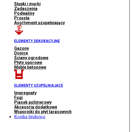
Słupki i murki
Zadaszenia
Podwaliny
Przęsła
Asortyment uzupełniający
ELEMENTY DEKORACYJNE
Gazony
Donice
Ściany ogrodowe
Płyty oporowe
Meble betonowe
ELEMENTY UZUPEŁNIAJĄCE
Impregnaty
Fugi
Piasek polimerowy
Akcesoria dodatkowe
Wsporniki do płyt tarasowych
Kostka brukowa