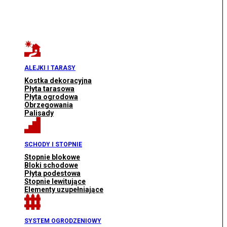
ALEJKI I TARASY
Kostka dekoracyjna
Płyta tarasowa
Płyta ogrodowa
Obrzegowania
Palisady
SCHODY I STOPNIE
Stopnie blokowe
Bloki schodowe
Płyta podestowa
Stopnie lewitujące
Elementy uzupełniające
SYSTEM OGRODZENIOWY