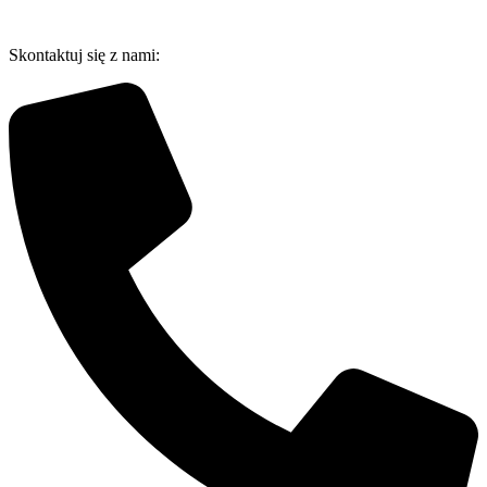
Przejdź
do
Skontaktuj się z nami:
treści