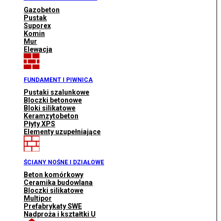
Gazobeton
Pustak
Suporex
Komin
Mur
Elewacja
FUNDAMENT I PIWNICA
Pustaki szalunkowe
Bloczki betonowe
Bloki silikatowe
Keramzytobeton
Płyty XPS
Elementy uzupełniające
ŚCIANY NOŚNE I DZIAŁOWE
Beton komórkowy
Ceramika budowlana
Bloczki silikatowe
Multipor
Prefabrykaty SWE
Nadproża i kształtki U