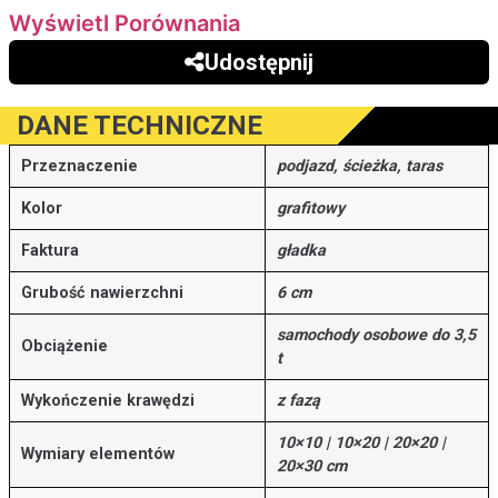
Wyświetl Porównania
Udostępnij
DANE TECHNICZNE
Przeznaczenie
podjazd, ścieżka, taras
Kolor
grafitowy
Faktura
gładka
Grubość nawierzchni
6 cm
samochody osobowe do 3,5
Obciążenie
t
Wykończenie krawędzi
z fazą
10×10 | 10×20 | 20×20 |
Wymiary elementów
20×30 cm