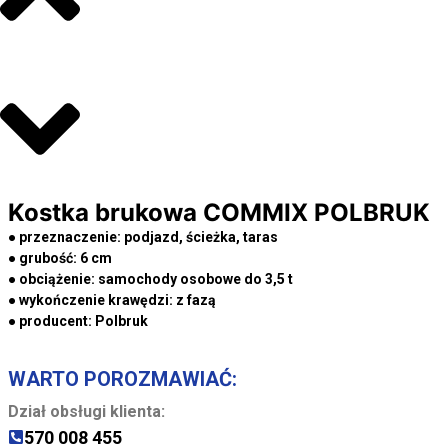
Kostka brukowa COMMIX POLBRUK
● przeznaczenie:
podjazd, ścieżka, taras
● grubość:
6 cm
● obciążenie:
samochody osobowe do 3,5 t
● wykończenie krawędzi:
z fazą
● producent:
Polbruk
WARTO POROZMAWIAĆ:
Dział obsługi klienta:
570 008 455