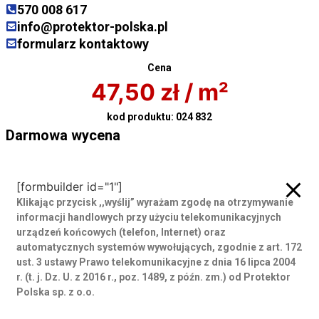
570 008 617
info@protektor-polska.pl
formularz kontaktowy
Cena
47,50
zł
/ m²
kod produktu:
024 832
Darmowa wycena
Darmowa wycena
[formbuilder id="1"]
Klikając przycisk ,,wyślij” wyrażam zgodę
na otrzymywanie
informacji handlowych przy użyciu telekomunikacyjnych
urządzeń końcowych (telefon, Internet) oraz
automatycznych systemów wywołujących, zgodnie z art. 172
ust. 3 ustawy Prawo telekomunikacyjne z dnia 16 lipca 2004
r. (t. j. Dz. U. z 2016 r., poz. 1489, z późn. zm.) od Protektor
Polska sp. z o.o.