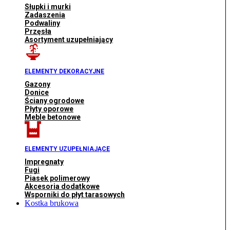
Słupki i murki
Zadaszenia
Podwaliny
Przęsła
Asortyment uzupełniający
ELEMENTY DEKORACYJNE
Gazony
Donice
Ściany ogrodowe
Płyty oporowe
Meble betonowe
ELEMENTY UZUPEŁNIAJĄCE
Impregnaty
Fugi
Piasek polimerowy
Akcesoria dodatkowe
Wsporniki do płyt tarasowych
Kostka brukowa