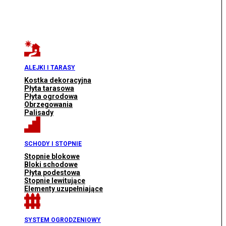
ALEJKI I TARASY
Kostka dekoracyjna
Płyta tarasowa
Płyta ogrodowa
Obrzegowania
Palisady
SCHODY I STOPNIE
Stopnie blokowe
Bloki schodowe
Płyta podestowa
Stopnie lewitujące
Elementy uzupełniające
SYSTEM OGRODZENIOWY