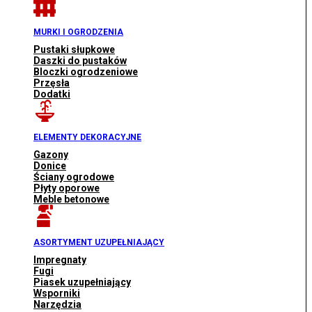
MURKI I OGRODZENIA
Pustaki słupkowe
Daszki do pustaków
Bloczki ogrodzeniowe
Przęsła
Dodatki
ELEMENTY DEKORACYJNE
Gazony
Donice
Ściany ogrodowe
Płyty oporowe
Meble betonowe
ASORTYMENT UZUPEŁNIAJĄCY
Impregnaty
Fugi
Piasek uzupełniający
Wsporniki
Narzędzia