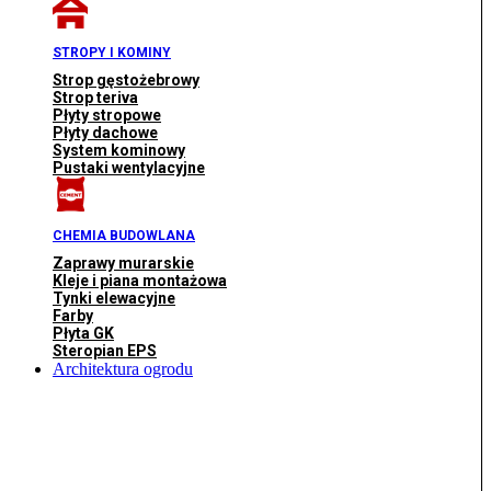
STROPY I KOMINY
Strop gęstożebrowy
Strop teriva
Płyty stropowe
Płyty dachowe
System kominowy
Pustaki wentylacyjne
CHEMIA BUDOWLANA
Zaprawy murarskie
Kleje i piana montażowa
Tynki elewacyjne
Farby
Płyta GK
Steropian EPS
Architektura ogrodu