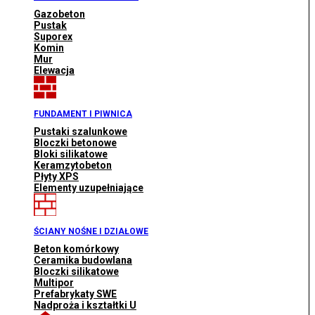
Gazobeton
Pustak
Suporex
Komin
Mur
Elewacja
FUNDAMENT I PIWNICA
Pustaki szalunkowe
Bloczki betonowe
Bloki silikatowe
Keramzytobeton
Płyty XPS
Elementy uzupełniające
ŚCIANY NOŚNE I DZIAŁOWE
Beton komórkowy
Ceramika budowlana
Bloczki silikatowe
Multipor
Prefabrykaty SWE
Nadproża i kształtki U