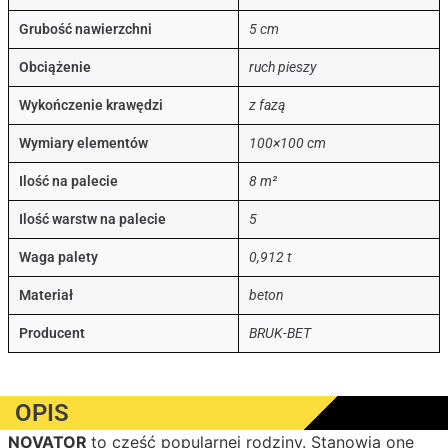
Grubość nawierzchni
5 cm
Obciążenie
ruch pieszy
Wykończenie krawędzi
z fazą
Wymiary elementów
100×100 cm
Ilość na palecie
8 m²
Ilość warstw na palecie
5
Waga palety
0,912 t
Materiał
beton
Producent
BRUK-BET
OPIS
NOVATOR
to część popularnej rodziny. Stanowią one