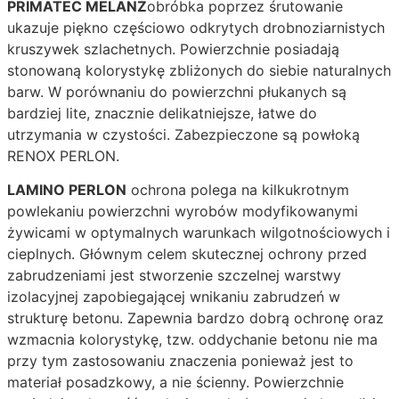
PRIMATEC MELANŻ
obróbka poprzez śrutowanie
ukazuje piękno częściowo odkrytych drobnoziarnistych
kruszywek szlachetnych. Powierzchnie posiadają
stonowaną kolorystykę zbliżonych do siebie naturalnych
barw. W porównaniu do powierzchni płukanych są
bardziej lite, znacznie delikatniejsze, łatwe do
utrzymania w czystości. Zabezpieczone są powłoką
RENOX PERLON.
LAMINO PERLON
ochrona polega na kilkukrotnym
powlekaniu powierzchni wyrobów modyfikowanymi
żywicami w optymalnych warunkach wilgotnościowych i
cieplnych. Głównym celem skutecznej ochrony przed
zabrudzeniami jest stworzenie szczelnej warstwy
izolacyjnej zapobiegającej wnikaniu zabrudzeń w
strukturę betonu. Zapewnia bardzo dobrą ochronę oraz
wzmacnia kolorystykę, tzw. oddychanie betonu nie ma
przy tym zastosowaniu znaczenia ponieważ jest to
materiał posadzkowy, a nie ścienny. Powierzchnie