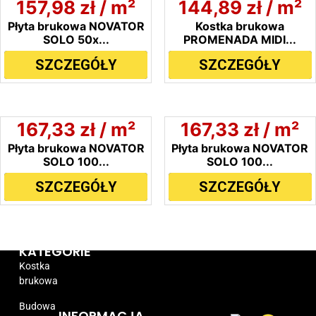
157,98
zł
/ m²
144,89
zł
/ m²
Płyta brukowa NOVATOR
Kostka brukowa
SOLO 50x...
PROMENADA MIDI...
SZCZEGÓŁY
SZCZEGÓŁY
167,33
zł
/ m²
167,33
zł
/ m²
Płyta brukowa NOVATOR
Płyta brukowa NOVATOR
SOLO 100...
SOLO 100...
SZCZEGÓŁY
SZCZEGÓŁY
KATEGORIE
Kostka
brukowa
Budowa
INFORMACJA