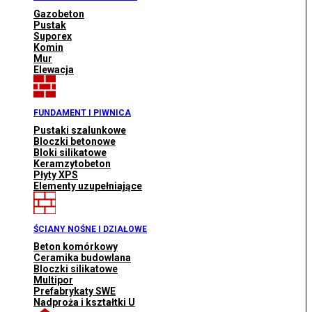
Gazobeton
Pustak
Suporex
Komin
Mur
Elewacja
FUNDAMENT I PIWNICA
Pustaki szalunkowe
Bloczki betonowe
Bloki silikatowe
Keramzytobeton
Płyty XPS
Elementy uzupełniające
ŚCIANY NOŚNE I DZIAŁOWE
Beton komórkowy
Ceramika budowlana
Bloczki silikatowe
Multipor
Prefabrykaty SWE
Nadproża i kształtki U