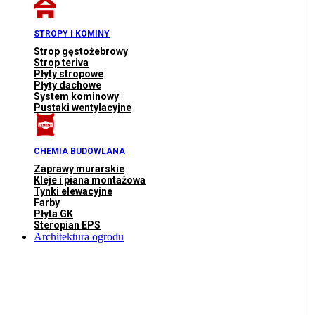
STROPY I KOMINY
Strop gęstożebrowy
Strop teriva
Płyty stropowe
Płyty dachowe
System kominowy
Pustaki wentylacyjne
CHEMIA BUDOWLANA
Zaprawy murarskie
Kleje i piana montażowa
Tynki elewacyjne
Farby
Płyta GK
Steropian EPS
Architektura ogrodu