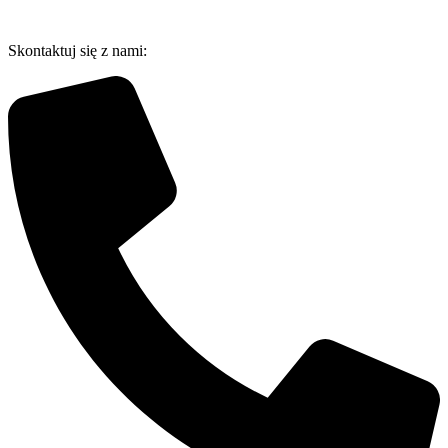
Przejdź
do
Skontaktuj się z nami:
treści