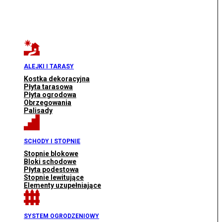
ALEJKI I TARASY
Kostka dekoracyjna
Płyta tarasowa
Płyta ogrodowa
Obrzegowania
Palisady
SCHODY I STOPNIE
Stopnie blokowe
Bloki schodowe
Płyta podestowa
Stopnie lewitujące
Elementy uzupełniające
SYSTEM OGRODZENIOWY