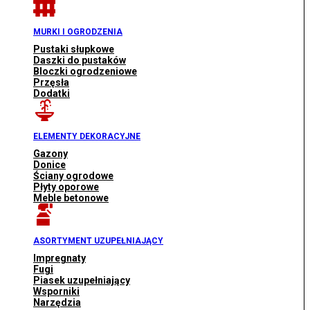
MURKI I OGRODZENIA
Pustaki słupkowe
Daszki do pustaków
Bloczki ogrodzeniowe
Przęsła
Dodatki
ELEMENTY DEKORACYJNE
Gazony
Donice
Ściany ogrodowe
Płyty oporowe
Meble betonowe
ASORTYMENT UZUPEŁNIAJĄCY
Impregnaty
Fugi
Piasek uzupełniający
Wsporniki
Narzędzia