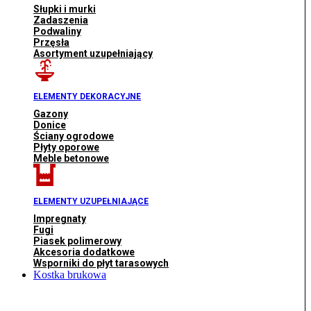
Słupki i murki
Zadaszenia
Podwaliny
Przęsła
Asortyment uzupełniający
ELEMENTY DEKORACYJNE
Gazony
Donice
Ściany ogrodowe
Płyty oporowe
Meble betonowe
ELEMENTY UZUPEŁNIAJĄCE
Impregnaty
Fugi
Piasek polimerowy
Akcesoria dodatkowe
Wsporniki do płyt tarasowych
Kostka brukowa