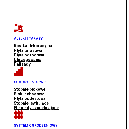
ALEJKI I TARASY
Kostka dekoracyjna
Płyta tarasowa
Płyta ogrodowa
Obrzegowania
Palisady
SCHODY I STOPNIE
Stopnie blokowe
Bloki schodowe
Płyta podestowa
Stopnie lewitujące
Elementy uzupełniające
SYSTEM OGRODZENIOWY