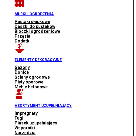
MURKI I OGRODZENIA
Pustaki słupkowe
Daszki do pustaków
Bloczki ogrodzeniowe
Przęsła
Dodatki
ELEMENTY DEKORACYJNE
Gazony
Donice
Ściany ogrodowe
Płyty oporowe
Meble betonowe
ASORTYMENT UZUPEŁNIAJĄCY
Impregnaty
Fugi
Piasek uzupełniający
Wsporniki
Narzędzia