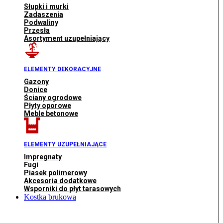
Słupki i murki
Zadaszenia
Podwaliny
Przęsła
Asortyment uzupełniający
ELEMENTY DEKORACYJNE
Gazony
Donice
Ściany ogrodowe
Płyty oporowe
Meble betonowe
ELEMENTY UZUPEŁNIAJĄCE
Impregnaty
Fugi
Piasek polimerowy
Akcesoria dodatkowe
Wsporniki do płyt tarasowych
Kostka brukowa