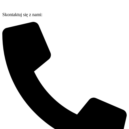
Przejdź
do
Skontaktuj się z nami:
treści