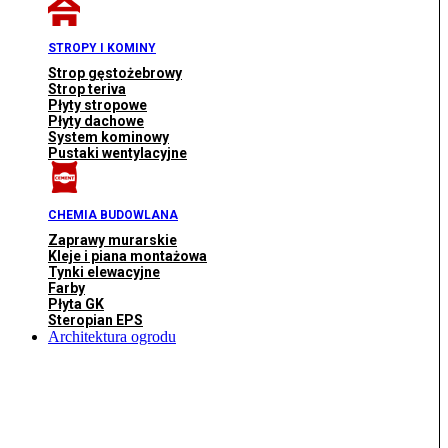
STROPY I KOMINY
Strop gęstożebrowy
Strop teriva
Płyty stropowe
Płyty dachowe
System kominowy
Pustaki wentylacyjne
CHEMIA BUDOWLANA
Zaprawy murarskie
Kleje i piana montażowa
Tynki elewacyjne
Farby
Płyta GK
Steropian EPS
Architektura ogrodu