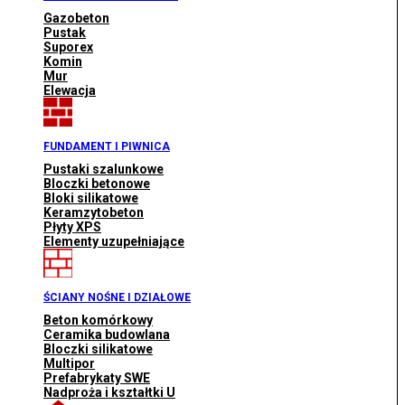
Gazobeton
Pustak
Suporex
Komin
Mur
Elewacja
FUNDAMENT I PIWNICA
Pustaki szalunkowe
Bloczki betonowe
Bloki silikatowe
Keramzytobeton
Płyty XPS
Elementy uzupełniające
ŚCIANY NOŚNE I DZIAŁOWE
Beton komórkowy
Ceramika budowlana
Bloczki silikatowe
Multipor
Prefabrykaty SWE
Nadproża i kształtki U