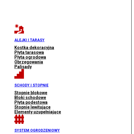
ALEJKI I TARASY
Kostka dekoracyjna
Płyta tarasowa
Płyta ogrodowa
Obrzegowania
Palisady
SCHODY I STOPNIE
Stopnie blokowe
Bloki schodowe
Płyta podestowa
Stopnie lewitujące
Elementy uzupełniające
SYSTEM OGRODZENIOWY