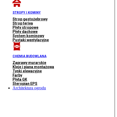
STROPY I KOMINY
Strop gęstożebrowy
Strop teriva
Płyty stropowe
Płyty dachowe
System kominowy
Pustaki wentylacyjne
CHEMIA BUDOWLANA
Zaprawy murarskie
Kleje i piana montażowa
Tynki elewacyjne
Farby
Płyta GK
Steropian EPS
Architektura ogrodu