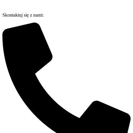
Przejdź
do
Skontaktuj się z nami:
treści