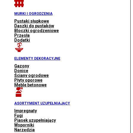
MURKI I OGRODZENIA
Pustaki słupkowe
Daszki do pustaków
Bloczki ogrodzeniowe
Przęsła
Dodatki
ELEMENTY DEKORACYJNE
Gazony
Donice
Ściany ogrodowe
Płyty oporowe
Meble betonowe
ASORTYMENT UZUPEŁNIAJĄCY
Impregnaty
Fugi
Piasek uzupełniający
Wsporniki
Narzędzia