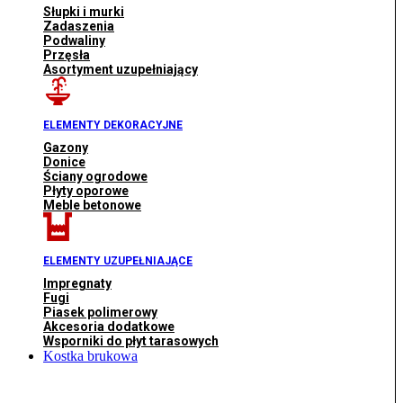
Słupki i murki
Zadaszenia
Podwaliny
Przęsła
Asortyment uzupełniający
ELEMENTY DEKORACYJNE
Gazony
Donice
Ściany ogrodowe
Płyty oporowe
Meble betonowe
ELEMENTY UZUPEŁNIAJĄCE
Impregnaty
Fugi
Piasek polimerowy
Akcesoria dodatkowe
Wsporniki do płyt tarasowych
Kostka brukowa