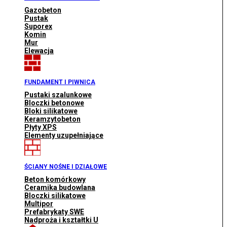
Gazobeton
Pustak
Suporex
Komin
Mur
Elewacja
FUNDAMENT I PIWNICA
Pustaki szalunkowe
Bloczki betonowe
Bloki silikatowe
Keramzytobeton
Płyty XPS
Elementy uzupełniające
ŚCIANY NOŚNE I DZIAŁOWE
Beton komórkowy
Ceramika budowlana
Bloczki silikatowe
Multipor
Prefabrykaty SWE
Nadproża i kształtki U