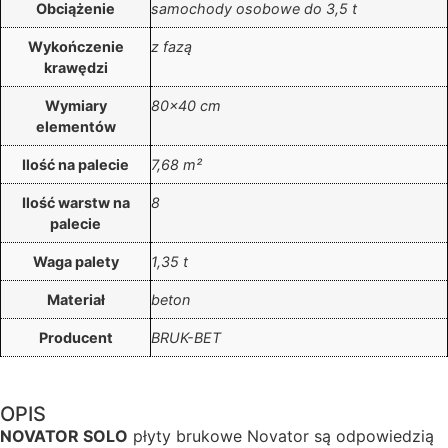
Obciążenie
samochody osobowe do 3,5 t
Wykończenie
z fazą
krawędzi
Wymiary
80×40 cm
elementów
Ilość na palecie
7,68 m²
Ilość warstw na
8
palecie
Waga palety
1,35 t
Materiał
beton
Producent
BRUK-BET
OPIS
NOVATOR SOLO
płyty brukowe Novator są odpowiedzią