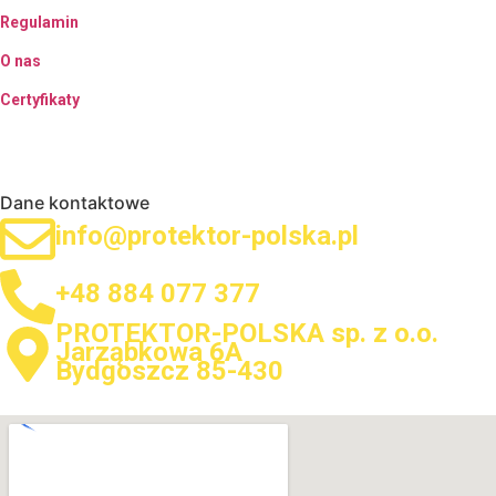
Regulamin
O nas
Certyfikaty
Dane kontaktowe
info@protektor-polska.pl
+48 884 077 377
PROTEKTOR-POLSKA sp. z o.o.
Jarząbkowa 6A
Bydgoszcz 85-430