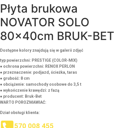
Płyta brukowa
NOVATOR SOLO
80x40cm BRUK-BET
Dostępne kolory znajdują się w galerii zdjęć
typ powierzchni:
PRESTIGE (COLOR-MIX)
● ochrona powierzchni:
RENOX PERLON
● przeznaczenie:
podjazd, ścieżka, taras
● grubość:
8 cm
● obciążenie:
samochody osobowe do 3,5 t
● wykończenie krawędzi:
z fazą
● producent:
Bruk-Bet
WARTO POROZMAWIAĆ:
Dział obsługi klienta:
570 008 455