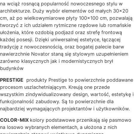
na wciąż rosnącą popularność nowoczesnego stylu w
architekturze. Duży wybór elementów od małych 30×20
cm, aż po wielkowymiarowe płyty 100×100 cm, pozwalają
tworzyć z ich udziałem rytmiczne rzędowe lub romańskie
ułożenia, które ozdobią podjazd oraz strefę frontową
każdej posesji. Dzięki uniwersalnej estetyce, łączącej
tradycję z nowoczesnością, oraz bogatej palecie barw
nawierzchnie Novator staną się stylowym uzupełnieniem
zarówno klasycznych jak i modernistycznych brył
budynków
PRESTIGE
produkty Prestige to powierzchnie poddawane
procesom uszlachetniającym. Kreują one przede
wszystkim zindywidualizowany design, wartość, estetykę i
funkcjonalność zabudowy. Są to powierzchnie dla
najbardziej wymagających projektantów i użytkowników.
COLOR-MIX
kolory podstawowe przenikają się pasmowo
na losowo wybranych elementach, a ułożona z nich