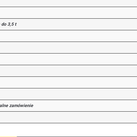
do 3,5 t
ualne zamówienie