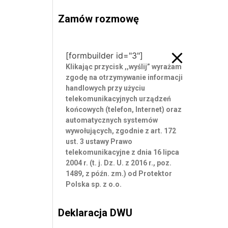
Zamów rozmowę
Zamów rozmowę
[formbuilder id="3"]
Klikając przycisk ,,wyślij” wyrażam
zgodę
na otrzymywanie informacji
handlowych przy użyciu
telekomunikacyjnych urządzeń
końcowych (telefon, Internet) oraz
automatycznych systemów
wywołujących, zgodnie z art. 172
ust. 3 ustawy Prawo
telekomunikacyjne z dnia 16 lipca
2004 r. (t. j. Dz. U. z 2016 r., poz.
1489, z późn. zm.) od Protektor
Polska sp. z o.o.
Deklaracja DWU
Deklaracja DWU