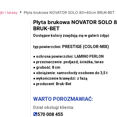
jki i tarasy
Płyta brukowa NOVATOR SOLO 80x40cm BRUK-BET
Płyta brukowa NOVATOR SOLO
BRUK-BET
Dostępne kolory znajdują się w galerii zdjęć
PRESTIGE (COLOR-MIX)
typ powierzchni:
● ochrona powierzchni:
LAMINO PERLON
● przeznaczenie:
podjazd, ścieżka, taras
● grubość:
8 cm
● obciążenie:
samochody osobowe do 3,5 t
● wykończenie krawędzi:
z fazą
● producent:
Bruk-Bet
WARTO POROZMAWIAĆ:
Dział obsługi klienta:
570 008 455