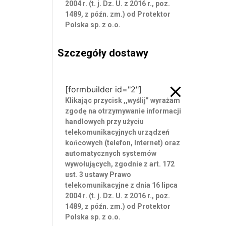
2004 r. (t. j. Dz. U. z 2016 r., poz.
1489, z późn. zm.) od Protektor
Polska sp. z o.o.
Szczegóły dostawy
Szczegóły dostawy
[formbuilder id="2"]
Klikając przycisk ,,wyślij” wyrażam
zgodę
na otrzymywanie informacji
handlowych przy użyciu
telekomunikacyjnych urządzeń
końcowych (telefon, Internet) oraz
automatycznych systemów
wywołujących, zgodnie z art. 172
ust. 3 ustawy Prawo
telekomunikacyjne z dnia 16 lipca
2004 r. (t. j. Dz. U. z 2016 r., poz.
1489, z późn. zm.) od Protektor
Polska sp. z o.o.