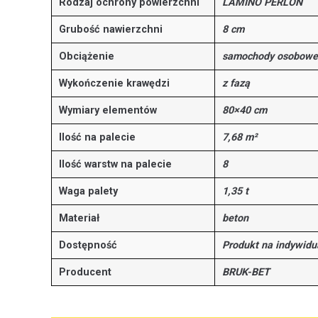
Rodzaj ochrony powierzchni
LAMINO PERLON
Grubość nawierzchni
8 cm
Obciążenie
samochody osobowe 
Wykończenie krawędzi
z fazą
Wymiary elementów
80×40 cm
Ilość na palecie
7,68 m²
Ilość warstw na palecie
8
Waga palety
1,35 t
Materiał
beton
Dostępność
Produkt na indywid
Producent
BRUK-BET