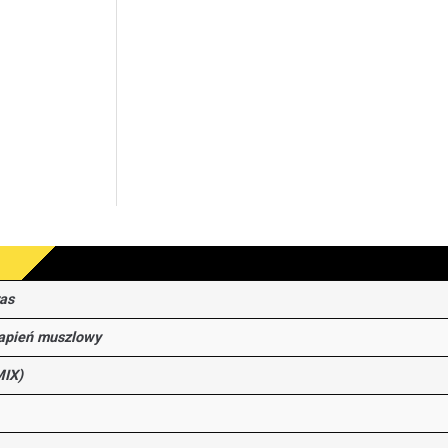
ras
apień muszlowy
IX)