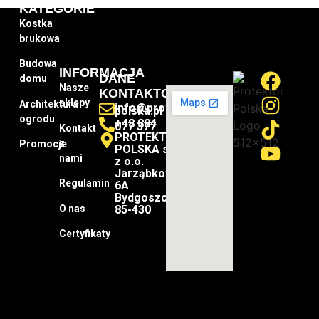
KATEGORIE
Kostka
brukowa
Budowa
INFORMACJA
DANE
domu
Nasze
KONTAKTOWE
sklepy
Architektura
info@protektor-
polska.pl
ogrodu
+48 884
077 377
Kontakt
PROTEKTOR-
z
Promocje
POLSKA sp.
nami
z o.o.
Jarząbkowa
Regulamin
6A
Bydgoszcz
O nas
85-430
Certyfikaty