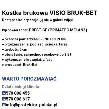
Kostka brukowa VISIO BRUK-BET
Dostępne kolory znajdują się w galerii zdjęć
PRESTIGE (PRIMATEC MELANŻ)
typ powierzchni:
● ochrona powierzchni:
RENOX PERLON
● przeznaczenie:
podjazd, ścieżka, taras
● grubość:
6 cm
● obciążenie:
samochody osobowe do 3,5 t
● wykończenie krawędzi:
z fazą
● producent:
Bruk-Bet
WARTO POROZMAWIAĆ:
Dział obsługi klienta:
570 008 455
570 008 617
info@protektor-polska.pl