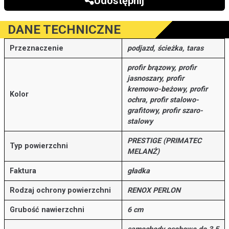
Udostępnij
DANE TECHNICZNE
Przeznaczenie
podjazd, ścieżka, taras
profir brązowy, profir
jasnoszary, profir
kremowo-beżowy, profir
Kolor
ochra, profir stalowo-
grafitowy, profir szaro-
stalowy
PRESTIGE (PRIMATEC
Typ powierzchni
MELANŻ)
Faktura
gładka
Rodzaj ochrony powierzchni
RENOX PERLON
Grubość nawierzchni
6 cm