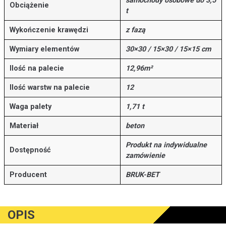
samochody osobowe do 3,5
Obciążenie
t
Wykończenie krawędzi
z fazą
Wymiary elementów
30×30 / 15×30 / 15×15 cm
Ilość na palecie
12,96m²
Ilość warstw na palecie
12
Waga palety
1,71 t
Materiał
beton
Produkt na indywidualne
Dostępność
zamówienie
Producent
BRUK-BET
OPIS