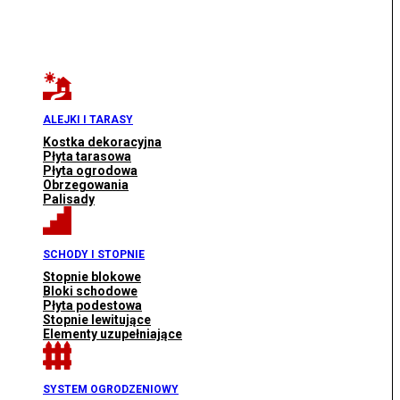
ALEJKI I TARASY
Kostka dekoracyjna
Płyta tarasowa
Płyta ogrodowa
Obrzegowania
Palisady
SCHODY I STOPNIE
Stopnie blokowe
Bloki schodowe
Płyta podestowa
Stopnie lewitujące
Elementy uzupełniające
SYSTEM OGRODZENIOWY