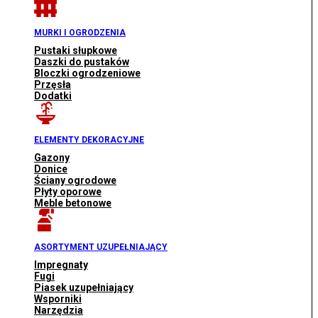
MURKI I OGRODZENIA
Pustaki słupkowe
Daszki do pustaków
Bloczki ogrodzeniowe
Przęsła
Dodatki
ELEMENTY DEKORACYJNE
Gazony
Donice
Ściany ogrodowe
Płyty oporowe
Meble betonowe
ASORTYMENT UZUPEŁNIAJĄCY
Impregnaty
Fugi
Piasek uzupełniający
Wsporniki
Narzędzia