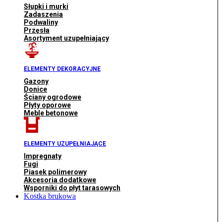
Słupki i murki
Zadaszenia
Podwaliny
Przęsła
Asortyment uzupełniający
ELEMENTY DEKORACYJNE
Gazony
Donice
Ściany ogrodowe
Płyty oporowe
Meble betonowe
ELEMENTY UZUPEŁNIAJĄCE
Impregnaty
Fugi
Piasek polimerowy
Akcesoria dodatkowe
Wsporniki do płyt tarasowych
Kostka brukowa