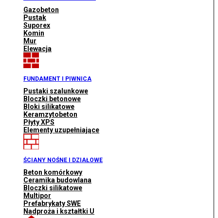
Gazobeton
Pustak
Suporex
Komin
Mur
Elewacja
FUNDAMENT I PIWNICA
Pustaki szalunkowe
Bloczki betonowe
Bloki silikatowe
Keramzytobeton
Płyty XPS
Elementy uzupełniające
ŚCIANY NOŚNE I DZIAŁOWE
Beton komórkowy
Ceramika budowlana
Bloczki silikatowe
Multipor
Prefabrykaty SWE
Nadproża i kształtki U