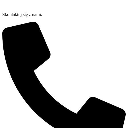
Przejdź
do
Skontaktuj się z nami:
treści