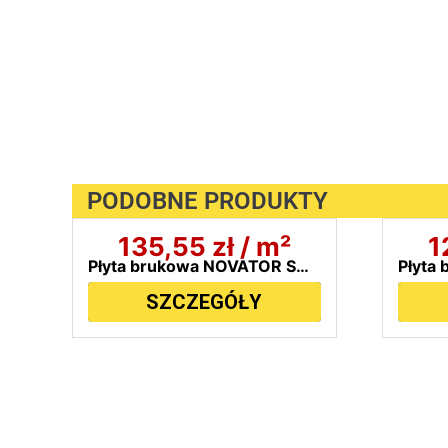
PODOBNE PRODUKTY
135,55
zł
/ m²
1
Płyta brukowa NOVATOR SOLO 90x90cm BRUK-BET
SZCZEGÓŁY