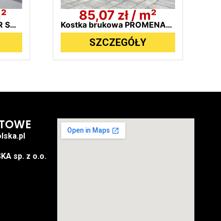
m²
85,07
zł
/ m²
Płyta brukowa NOVATOR SOLO 90x60cm BRUK-BET
Kostka brukowa PROMENADA BRUK-BET
SZCZEGÓŁY
KTOWE
lska.pl
 sp. z o.o.