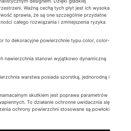
malistycznym designem. Dzięki gładkiej
zestrzeni. Ważną cechą tych płyt jest ich wysoka
wość sprawia, że są one szczególnie przydatne
ności całego rozwiązania i zmniejszenia ryzyka
 to dekoracyjne powierzchnie typu color, color-
ch nawierzchnia stanowi wyjątkowo dynamiczną
erzchnia warstwa posiada szorstką, jednorodną i
j namacalnym skutkiem jest poprawa parametrów
wapiennych. To działanie ochronne uwidacznia się
szenia ochrony powierzchni stosowane są powłoki