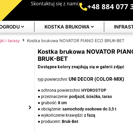
Skontaktuj się z nami:
+48 884 077 
 OGRODU
KOSTKA BRUKOWA
INFRA
jki i tarasy
Kostka brukowa NOVATOR PIANO ECO BRUK-BET
Kostka brukowa NOVATOR PIAN
BRUK-BET
Dostępne kolory znajdują się w galerii zdjęć
UNI DECOR (COLOR-MIX)
typ powierzchni:
● ochrona powierzchni:
HYDROSTOP
● przeznaczenie:
podjazd, ścieżka, taras
● grubość:
8 cm
● obciążenie:
samochody osobowe do 3,5 t
● wykończenie krawędzi:
z fazą
● producent:
Bruk-Bet