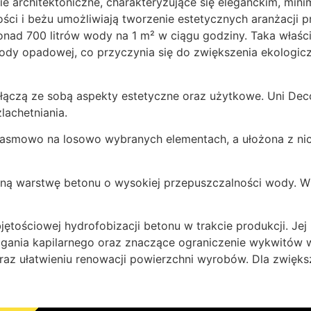
 architektoniczne, charakteryzujące się eleganckim, mini
ści i beżu umożliwiają tworzenie estetycznych aranżacji pr
ad 700 litrów wody na 1 m² w ciągu godziny. Taka właści
ody opadowej, co przyczynia się do zwiększenia ekologicz
czą ze sobą aspekty estetyczne oraz użytkowe. Uni Decor
lachetniania.
pasmowo na losowo wybranych elementach, a ułożona z ni
ną warstwę betonu o wysokiej przepuszczalności wody. Wi
tościowej hydrofobizacji betonu w trakcie produkcji. Je
iągania kapilarnego oraz znaczące ograniczenie wykwitów 
raz ułatwieniu renowacji powierzchni wyrobów. Dla zwięk