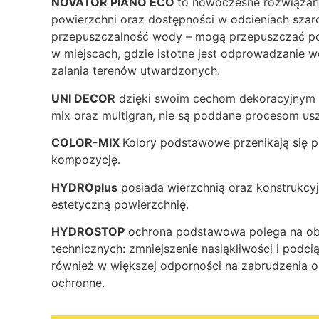
NOVATOR PIANO ECO
to nowoczesne rozwiązanie
powierzchni oraz dostępności w odcieniach szaro
przepuszczalność wody – mogą przepuszczać pon
w miejscach, gdzie istotne jest odprowadzanie w
zalania terenów utwardzonych.
UNI DECOR
dzięki swoim cechom dekoracyjnym łą
mix oraz multigran, nie są poddane procesom usz
COLOR-MIX
Kolory podstawowe przenikają się 
kompozycję.
HYDROplus
posiada wierzchnią oraz konstrukcyj
estetyczną powierzchnię.
HYDROSTOP
ochrona podstawowa polega na obję
technicznych: zmniejszenie nasiąkliwości i podc
również w większej odporności na zabrudzenia o
ochronne.