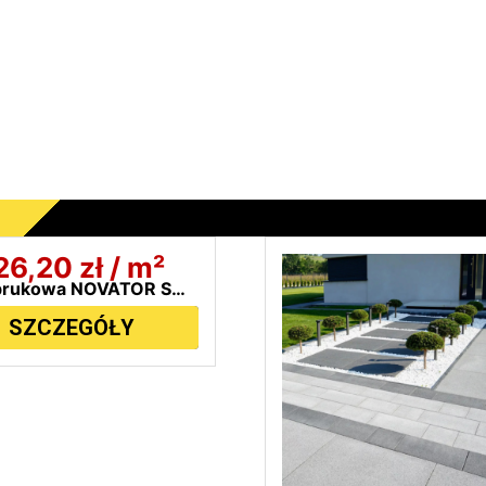
26,20
zł
/ m²
Płyta brukowa NOVATOR SOLO 30x20cm BRUK-BET
SZCZEGÓŁY