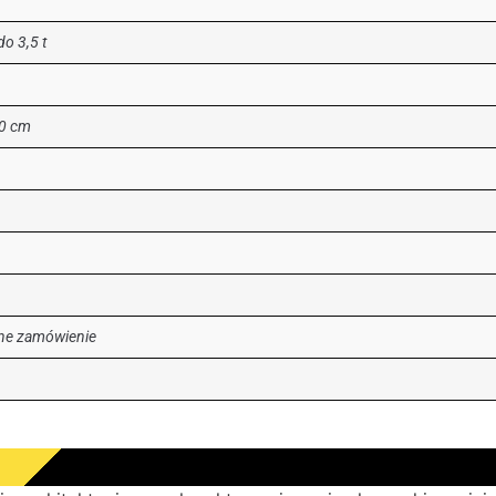
o 3,5 t
30 cm
lne zamówienie