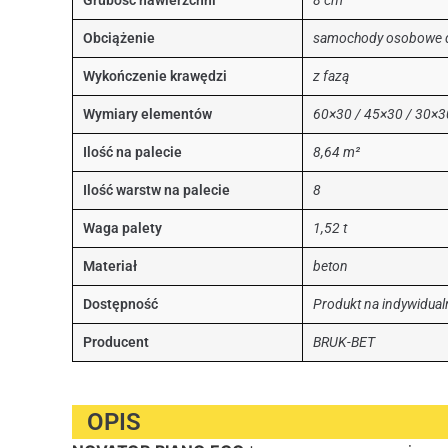
Grubość nawierzchni
8 cm
Obciążenie
samochody osobowe d
Wykończenie krawędzi
z fazą
Wymiary elementów
60×30 / 45×30 / 30×
Ilość na palecie
8,64 m²
Ilość warstw na palecie
8
Waga palety
1,52 t
Materiał
beton
Dostępność
Produkt na indywidua
Producent
BRUK-BET
OPIS