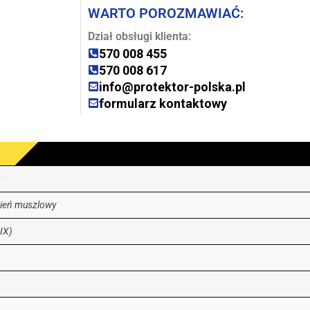
WARTO POROZMAWIAĆ:
Dział obsługi klienta:
570 008 455
570 008 617
info@protektor-polska.pl
formularz kontaktowy
s
ień muszlowy
IX)