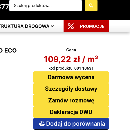
377
STRUKTURA DROGOWA
PROMOCJE
O ECO
Cena
109,22
zł
/ m²
kod produktu:
001 10631
Darmowa wycena
Szczegóły dostawy
Zamów rozmowę
Deklaracja DWU
Dodaj do porównania