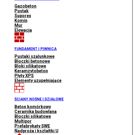
Gazobeton
Pustak
Suporex
Komin
Mur
Elewacja
FUNDAMENT I PIWNICA
Pustaki szalunkowe
Bloczki betonowe
Bloki silikatowe
Keramzytobeton
Płyty XPS
Elementy uzupełniające
ŚCIANY NOŚNE I DZIAŁOWE
Beton komórkowy
Ceramika budowlana
Bloczki silikatowe
Multipor
Prefabrykaty SWE
Nadproża i kształtki U