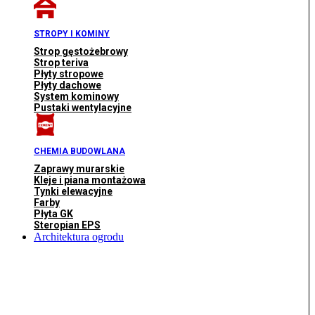
STROPY I KOMINY
Strop gęstożebrowy
Strop teriva
Płyty stropowe
Płyty dachowe
System kominowy
Pustaki wentylacyjne
CHEMIA BUDOWLANA
Zaprawy murarskie
Kleje i piana montażowa
Tynki elewacyjne
Farby
Płyta GK
Steropian EPS
Architektura ogrodu