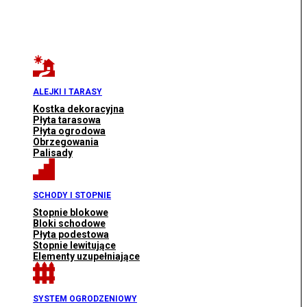
ALEJKI I TARASY
Kostka dekoracyjna
Płyta tarasowa
Płyta ogrodowa
Obrzegowania
Palisady
SCHODY I STOPNIE
Stopnie blokowe
Bloki schodowe
Płyta podestowa
Stopnie lewitujące
Elementy uzupełniające
SYSTEM OGRODZENIOWY