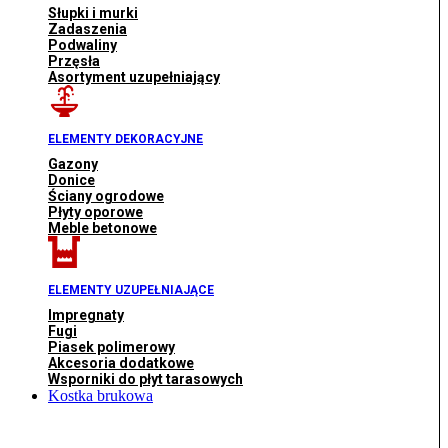
Słupki i murki
Zadaszenia
Podwaliny
Przęsła
Asortyment uzupełniający
ELEMENTY DEKORACYJNE
Gazony
Donice
Ściany ogrodowe
Płyty oporowe
Meble betonowe
ELEMENTY UZUPEŁNIAJĄCE
Impregnaty
Fugi
Piasek polimerowy
Akcesoria dodatkowe
Wsporniki do płyt tarasowych
Kostka brukowa