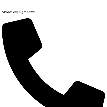
Przejdź
do
Skontaktuj się z nami:
treści