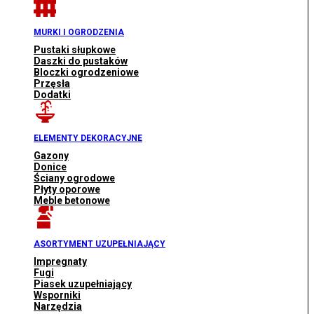
MURKI I OGRODZENIA
Pustaki słupkowe
Daszki do pustaków
Bloczki ogrodzeniowe
Przęsła
Dodatki
ELEMENTY DEKORACYJNE
Gazony
Donice
Ściany ogrodowe
Płyty oporowe
Meble betonowe
ASORTYMENT UZUPEŁNIAJĄCY
Impregnaty
Fugi
Piasek uzupełniający
Wsporniki
Narzędzia