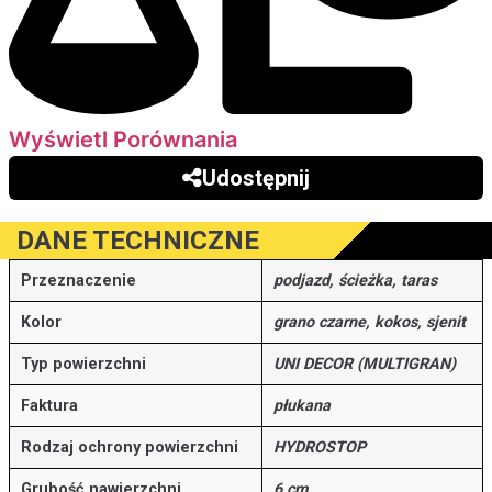
Wyświetl Porównania
Udostępnij
DANE TECHNICZNE
Przeznaczenie
podjazd, ścieżka, taras
Kolor
grano czarne, kokos, sjenit
Typ powierzchni
UNI DECOR (MULTIGRAN)
Faktura
płukana
Rodzaj ochrony powierzchni
HYDROSTOP
Grubość nawierzchni
6 cm