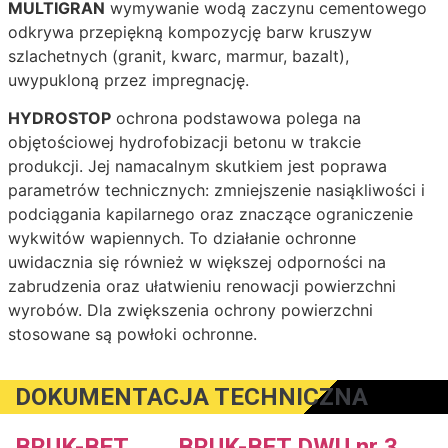
MULTIGRAN
wymywanie wodą zaczynu cementowego
odkrywa przepiękną kompozycję barw kruszyw
szlachetnych (granit, kwarc, marmur, bazalt),
uwypukloną przez impregnację.
HYDROSTOP
ochrona podstawowa polega na
objętościowej hydrofobizacji betonu w trakcie
produkcji. Jej namacalnym skutkiem jest poprawa
parametrów technicznych: zmniejszenie nasiąkliwości i
podciągania kapilarnego oraz znaczące ograniczenie
wykwitów wapiennych. To działanie ochronne
uwidacznia się również w większej odporności na
zabrudzenia oraz ułatwieniu renowacji powierzchni
wyrobów. Dla zwiększenia ochrony powierzchni
stosowane są powłoki ochronne.
DOKUMENTACJA TECHNICZNA
BRUK-BET
BRUK-BET DWU nr 3