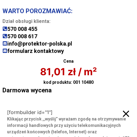
WARTO POROZMAWIAĆ:
Dział obsługi klienta:
570 008 455
570 008 617
info@protektor-polska.pl
formularz kontaktowy
Cena
81,01
zł
/ m²
kod produktu:
001 10480
Darmowa wycena
Darmowa wycena
[formbuilder id="1"]
Klikając przycisk ,,wyślij” wyrażam zgodę
na otrzymywanie
informacji handlowych przy użyciu telekomunikacyjnych
urządzeń końcowych (telefon, Internet) oraz