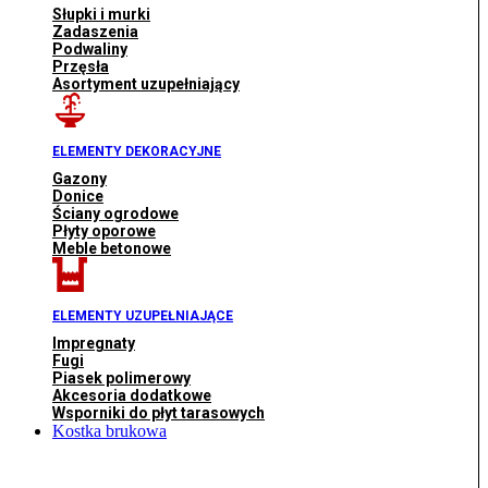
Słupki i murki
Zadaszenia
Podwaliny
Przęsła
Asortyment uzupełniający
ELEMENTY DEKORACYJNE
Gazony
Donice
Ściany ogrodowe
Płyty oporowe
Meble betonowe
ELEMENTY UZUPEŁNIAJĄCE
Impregnaty
Fugi
Piasek polimerowy
Akcesoria dodatkowe
Wsporniki do płyt tarasowych
Kostka brukowa