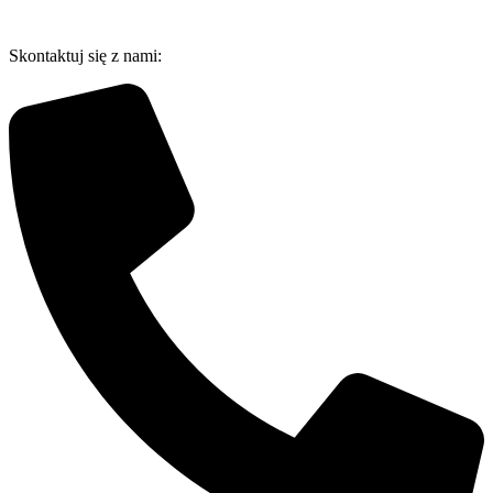
Przejdź
do
Skontaktuj się z nami:
treści