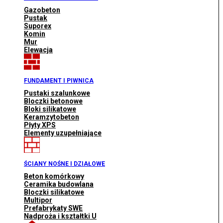
Gazobeton
Pustak
Suporex
Komin
Mur
Elewacja
FUNDAMENT I PIWNICA
Pustaki szalunkowe
Bloczki betonowe
Bloki silikatowe
Keramzytobeton
Płyty XPS
Elementy uzupełniające
ŚCIANY NOŚNE I DZIAŁOWE
Beton komórkowy
Ceramika budowlana
Bloczki silikatowe
Multipor
Prefabrykaty SWE
Nadproża i kształtki U