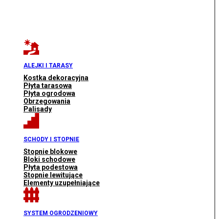
ALEJKI I TARASY
Kostka dekoracyjna
Płyta tarasowa
Płyta ogrodowa
Obrzegowania
Palisady
SCHODY I STOPNIE
Stopnie blokowe
Bloki schodowe
Płyta podestowa
Stopnie lewitujące
Elementy uzupełniające
SYSTEM OGRODZENIOWY