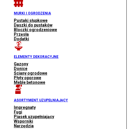
MURKI I OGRODZENIA
Pustaki słupkowe
Daszki do pustaków
Bloczki ogrodzeniowe
Przęsła
Dodatki
ELEMENTY DEKORACYJNE
Gazony
Donice
Ściany ogrodowe
Płyty oporowe
Meble betonowe
ASORTYMENT UZUPEŁNIAJĄCY
Impregnaty
Fugi
Piasek uzupełniający
Wsporniki
Narzędzia