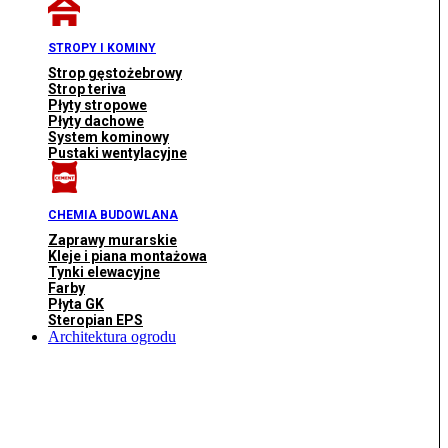
STROPY I KOMINY
Strop gęstożebrowy
Strop teriva
Płyty stropowe
Płyty dachowe
System kominowy
Pustaki wentylacyjne
CHEMIA BUDOWLANA
Zaprawy murarskie
Kleje i piana montażowa
Tynki elewacyjne
Farby
Płyta GK
Steropian EPS
Architektura ogrodu