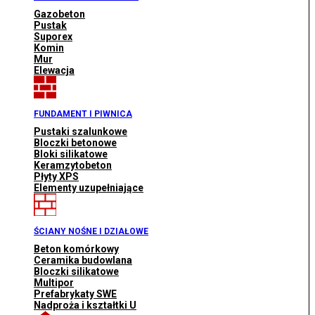
Gazobeton
Pustak
Suporex
Komin
Mur
Elewacja
FUNDAMENT I PIWNICA
Pustaki szalunkowe
Bloczki betonowe
Bloki silikatowe
Keramzytobeton
Płyty XPS
Elementy uzupełniające
ŚCIANY NOŚNE I DZIAŁOWE
Beton komórkowy
Ceramika budowlana
Bloczki silikatowe
Multipor
Prefabrykaty SWE
Nadproża i kształtki U