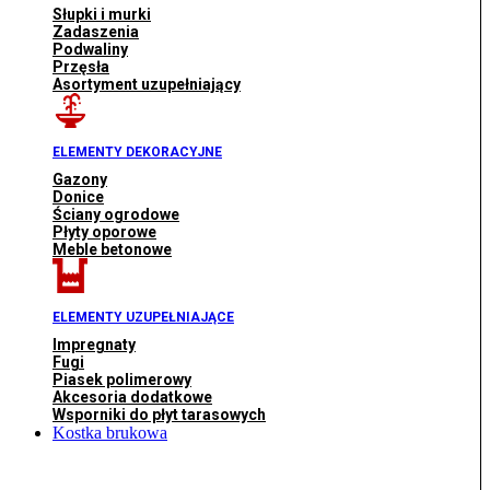
Słupki i murki
Zadaszenia
Podwaliny
Przęsła
Asortyment uzupełniający
ELEMENTY DEKORACYJNE
Gazony
Donice
Ściany ogrodowe
Płyty oporowe
Meble betonowe
ELEMENTY UZUPEŁNIAJĄCE
Impregnaty
Fugi
Piasek polimerowy
Akcesoria dodatkowe
Wsporniki do płyt tarasowych
Kostka brukowa