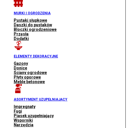
MURKI I OGRODZENIA
Pustaki słupkowe
Daszki do pustaków
Bloczki ogrodzeniowe
Przęsła
Dodatki
ELEMENTY DEKORACYJNE
Gazony
Donice
Ściany ogrodowe
Płyty oporowe
Meble betonowe
ASORTYMENT UZUPEŁNIAJĄCY
Impregnaty
Fugi
Piasek uzupełniający
Wsporniki
Narzędzia