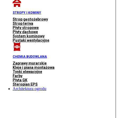
STROPY I KOMINY
Strop gęstożebrowy
Strop teriva
Płyty stropowe
Płyty dachowe
System kominowy
Pustaki wentylacyjne
CHEMIA BUDOWLANA
Zaprawy murarskie
Kleje i piana montażowa
Tynki elewacyjne
Farby
Płyta GK
Steropian EPS
Architektura ogrodu