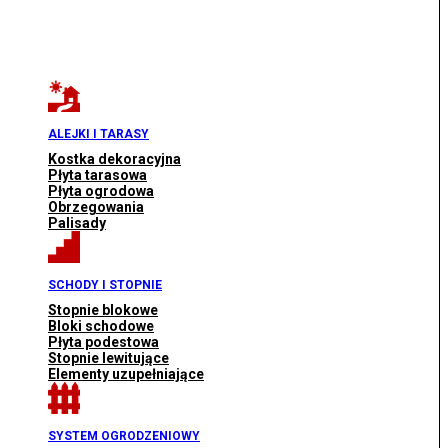
ALEJKI I TARASY
Kostka dekoracyjna
Płyta tarasowa
Płyta ogrodowa
Obrzegowania
Palisady
SCHODY I STOPNIE
Stopnie blokowe
Bloki schodowe
Płyta podestowa
Stopnie lewitujące
Elementy uzupełniające
SYSTEM OGRODZENIOWY