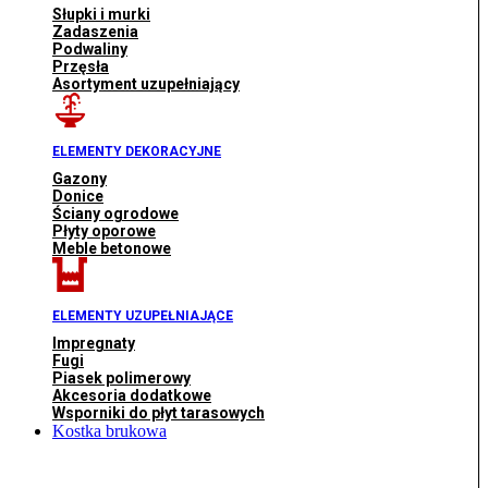
Słupki i murki
Zadaszenia
Podwaliny
Przęsła
Asortyment uzupełniający
ELEMENTY DEKORACYJNE
Gazony
Donice
Ściany ogrodowe
Płyty oporowe
Meble betonowe
ELEMENTY UZUPEŁNIAJĄCE
Impregnaty
Fugi
Piasek polimerowy
Akcesoria dodatkowe
Wsporniki do płyt tarasowych
Kostka brukowa