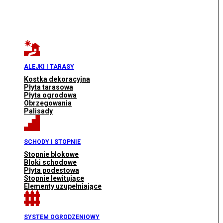
ALEJKI I TARASY
Kostka dekoracyjna
Płyta tarasowa
Płyta ogrodowa
Obrzegowania
Palisady
SCHODY I STOPNIE
Stopnie blokowe
Bloki schodowe
Płyta podestowa
Stopnie lewitujące
Elementy uzupełniające
SYSTEM OGRODZENIOWY