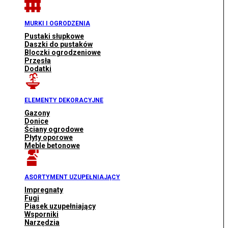
MURKI I OGRODZENIA
Pustaki słupkowe
Daszki do pustaków
Bloczki ogrodzeniowe
Przęsła
Dodatki
ELEMENTY DEKORACYJNE
Gazony
Donice
Ściany ogrodowe
Płyty oporowe
Meble betonowe
ASORTYMENT UZUPEŁNIAJĄCY
Impregnaty
Fugi
Piasek uzupełniający
Wsporniki
Narzędzia