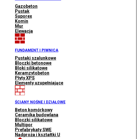
Gazobeton
Pustak
Suporex
Komin
Mur
Elewacja
FUNDAMENT I PIWNICA
Pustaki szalunkowe
Bloczki betonowe
Bloki silikatowe
Keramzytobeton
Płyty XPS
Elementy uzupełniające
ŚCIANY NOŚNE I DZIAŁOWE
Beton komórkowy
Ceramika budowlana
Bloczki silikatowe
Multipor
Prefabrykaty SWE
Nadproża i kształtki U