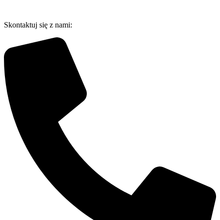
Przejdź
do
Skontaktuj się z nami:
treści