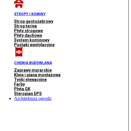
STROPY I KOMINY
Strop gęstożebrowy
Strop teriva
Płyty stropowe
Płyty dachowe
System kominowy
Pustaki wentylacyjne
CHEMIA BUDOWLANA
Zaprawy murarskie
Kleje i piana montażowa
Tynki elewacyjne
Farby
Płyta GK
Steropian EPS
Architektura ogrodu