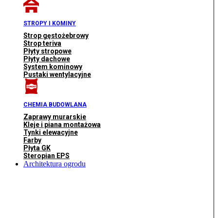
STROPY I KOMINY
Strop gęstożebrowy
Strop teriva
Płyty stropowe
Płyty dachowe
System kominowy
Pustaki wentylacyjne
CHEMIA BUDOWLANA
Zaprawy murarskie
Kleje i piana montażowa
Tynki elewacyjne
Farby
Płyta GK
Steropian EPS
Architektura ogrodu