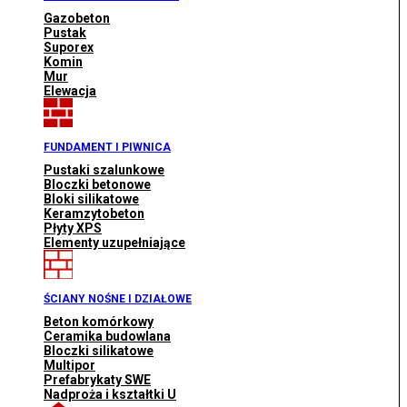
Gazobeton
Pustak
Suporex
Komin
Mur
Elewacja
FUNDAMENT I PIWNICA
Pustaki szalunkowe
Bloczki betonowe
Bloki silikatowe
Keramzytobeton
Płyty XPS
Elementy uzupełniające
ŚCIANY NOŚNE I DZIAŁOWE
Beton komórkowy
Ceramika budowlana
Bloczki silikatowe
Multipor
Prefabrykaty SWE
Nadproża i kształtki U