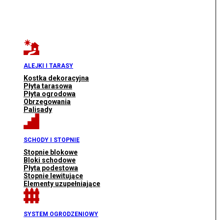
ALEJKI I TARASY
Kostka dekoracyjna
Płyta tarasowa
Płyta ogrodowa
Obrzegowania
Palisady
SCHODY I STOPNIE
Stopnie blokowe
Bloki schodowe
Płyta podestowa
Stopnie lewitujące
Elementy uzupełniające
SYSTEM OGRODZENIOWY