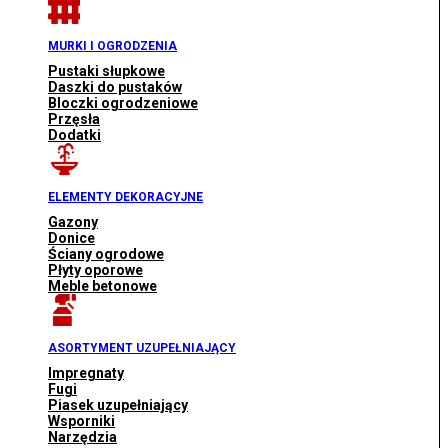
MURKI I OGRODZENIA
Pustaki słupkowe
Daszki do pustaków
Bloczki ogrodzeniowe
Przęsła
Dodatki
ELEMENTY DEKORACYJNE
Gazony
Donice
Ściany ogrodowe
Płyty oporowe
Meble betonowe
ASORTYMENT UZUPEŁNIAJĄCY
Impregnaty
Fugi
Piasek uzupełniający
Wsporniki
Narzędzia