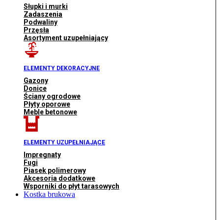
Słupki i murki
Zadaszenia
Podwaliny
Przęsła
Asortyment uzupełniający
ELEMENTY DEKORACYJNE
Gazony
Donice
Ściany ogrodowe
Płyty oporowe
Meble betonowe
ELEMENTY UZUPEŁNIAJĄCE
Impregnaty
Fugi
Piasek polimerowy
Akcesoria dodatkowe
Wsporniki do płyt tarasowych
Kostka brukowa