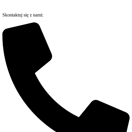
Przejdź
do
Skontaktuj się z nami:
treści