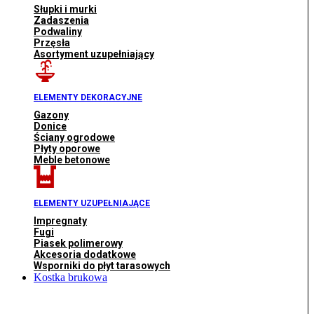
Słupki i murki
Zadaszenia
Podwaliny
Przęsła
Asortyment uzupełniający
ELEMENTY DEKORACYJNE
Gazony
Donice
Ściany ogrodowe
Płyty oporowe
Meble betonowe
ELEMENTY UZUPEŁNIAJĄCE
Impregnaty
Fugi
Piasek polimerowy
Akcesoria dodatkowe
Wsporniki do płyt tarasowych
Kostka brukowa