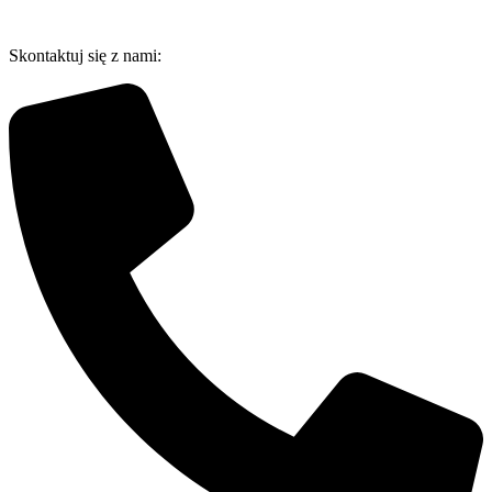
Przejdź
do
Skontaktuj się z nami:
treści