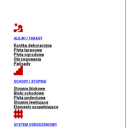
ALEJKI I TARASY
Kostka dekoracyjna
Płyta tarasowa
Płyta ogrodowa
Obrzegowania
Palisady
SCHODY I STOPNIE
Stopnie blokowe
Bloki schodowe
Płyta podestowa
Stopnie lewitujące
Elementy uzupełniające
SYSTEM OGRODZENIOWY