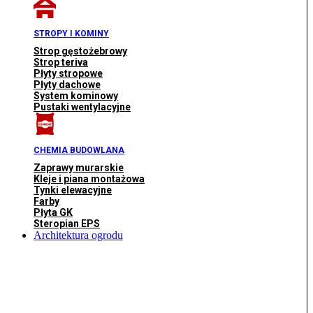
STROPY I KOMINY
Strop gęstożebrowy
Strop teriva
Płyty stropowe
Płyty dachowe
System kominowy
Pustaki wentylacyjne
CHEMIA BUDOWLANA
Zaprawy murarskie
Kleje i piana montażowa
Tynki elewacyjne
Farby
Płyta GK
Steropian EPS
Architektura ogrodu