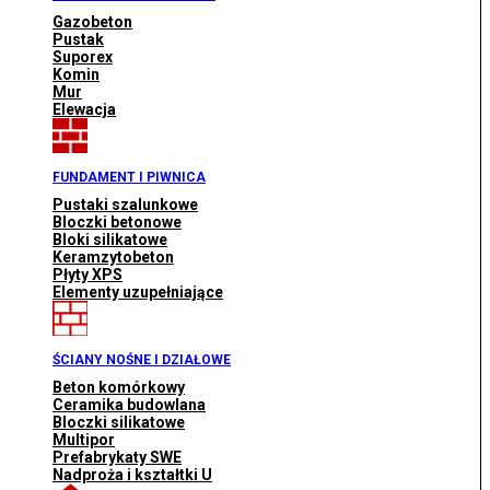
Gazobeton
Pustak
Suporex
Komin
Mur
Elewacja
FUNDAMENT I PIWNICA
Pustaki szalunkowe
Bloczki betonowe
Bloki silikatowe
Keramzytobeton
Płyty XPS
Elementy uzupełniające
ŚCIANY NOŚNE I DZIAŁOWE
Beton komórkowy
Ceramika budowlana
Bloczki silikatowe
Multipor
Prefabrykaty SWE
Nadproża i kształtki U