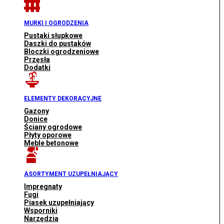
MURKI I OGRODZENIA
Pustaki słupkowe
Daszki do pustaków
Bloczki ogrodzeniowe
Przęsła
Dodatki
ELEMENTY DEKORACYJNE
Gazony
Donice
Ściany ogrodowe
Płyty oporowe
Meble betonowe
ASORTYMENT UZUPEŁNIAJĄCY
Impregnaty
Fugi
Piasek uzupełniający
Wsporniki
Narzędzia