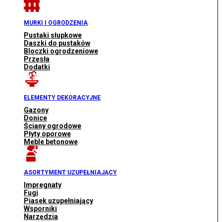
MURKI I OGRODZENIA
Pustaki słupkowe
Daszki do pustaków
Bloczki ogrodzeniowe
Przęsła
Dodatki
ELEMENTY DEKORACYJNE
Gazony
Donice
Ściany ogrodowe
Płyty oporowe
Meble betonowe
ASORTYMENT UZUPEŁNIAJĄCY
Impregnaty
Fugi
Piasek uzupełniający
Wsporniki
Narzędzia