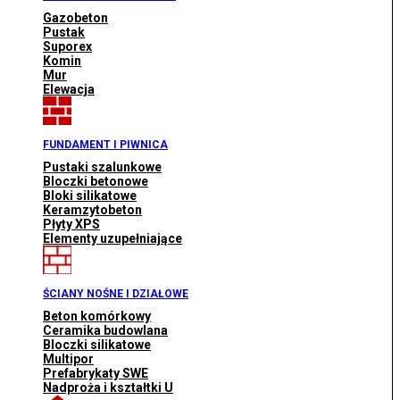
Gazobeton
Pustak
Suporex
Komin
Mur
Elewacja
FUNDAMENT I PIWNICA
Pustaki szalunkowe
Bloczki betonowe
Bloki silikatowe
Keramzytobeton
Płyty XPS
Elementy uzupełniające
ŚCIANY NOŚNE I DZIAŁOWE
Beton komórkowy
Ceramika budowlana
Bloczki silikatowe
Multipor
Prefabrykaty SWE
Nadproża i kształtki U