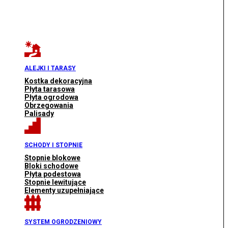
ALEJKI I TARASY
Kostka dekoracyjna
Płyta tarasowa
Płyta ogrodowa
Obrzegowania
Palisady
SCHODY I STOPNIE
Stopnie blokowe
Bloki schodowe
Płyta podestowa
Stopnie lewitujące
Elementy uzupełniające
SYSTEM OGRODZENIOWY