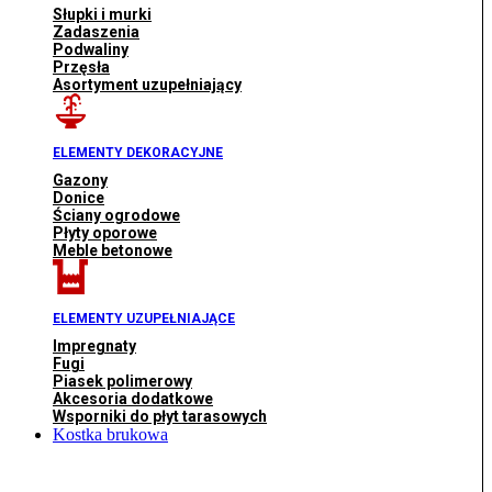
Słupki i murki
Zadaszenia
Podwaliny
Przęsła
Asortyment uzupełniający
ELEMENTY DEKORACYJNE
Gazony
Donice
Ściany ogrodowe
Płyty oporowe
Meble betonowe
ELEMENTY UZUPEŁNIAJĄCE
Impregnaty
Fugi
Piasek polimerowy
Akcesoria dodatkowe
Wsporniki do płyt tarasowych
Kostka brukowa