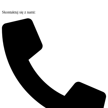
Przejdź
do
Skontaktuj się z nami:
treści