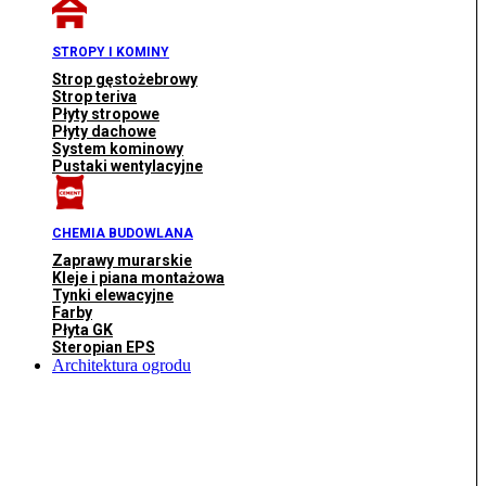
STROPY I KOMINY
Strop gęstożebrowy
Strop teriva
Płyty stropowe
Płyty dachowe
System kominowy
Pustaki wentylacyjne
CHEMIA BUDOWLANA
Zaprawy murarskie
Kleje i piana montażowa
Tynki elewacyjne
Farby
Płyta GK
Steropian EPS
Architektura ogrodu