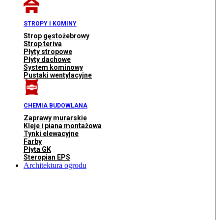
STROPY I KOMINY
Strop gęstożebrowy
Strop teriva
Płyty stropowe
Płyty dachowe
System kominowy
Pustaki wentylacyjne
CHEMIA BUDOWLANA
Zaprawy murarskie
Kleje i piana montażowa
Tynki elewacyjne
Farby
Płyta GK
Steropian EPS
Architektura ogrodu