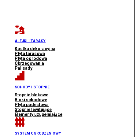
ALEJKI I TARASY
Kostka dekoracyjna
Płyta tarasowa
Płyta ogrodowa
Obrzegowania
Palisady
SCHODY I STOPNIE
Stopnie blokowe
Bloki schodowe
Płyta podestowa
Stopnie lewitujące
Elementy uzupełniające
SYSTEM OGRODZENIOWY