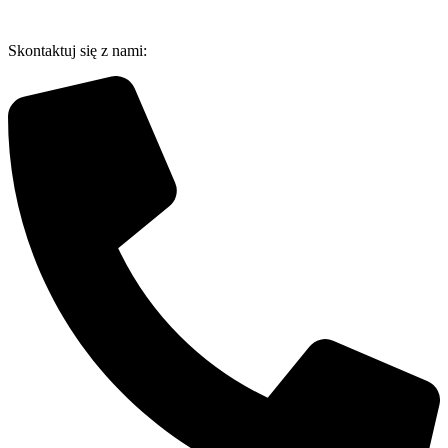
Przejdź
do
Skontaktuj się z nami:
treści