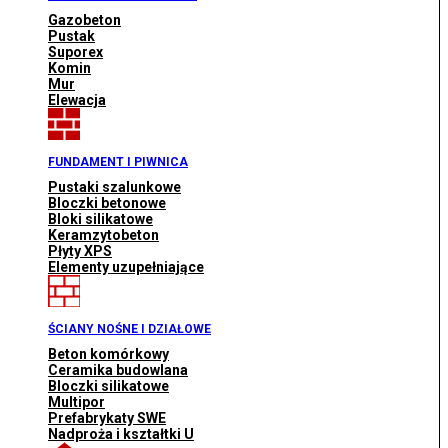
Gazobeton
Pustak
Suporex
Komin
Mur
Elewacja
FUNDAMENT I PIWNICA
Pustaki szalunkowe
Bloczki betonowe
Bloki silikatowe
Keramzytobeton
Płyty XPS
Elementy uzupełniające
ŚCIANY NOŚNE I DZIAŁOWE
Beton komórkowy
Ceramika budowlana
Bloczki silikatowe
Multipor
Prefabrykaty SWE
Nadproża i kształtki U