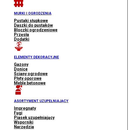
MURKI I OGRODZENIA
Pustaki słupkowe
Daszki do pustaków
Bloczki ogrodzeniowe
Przęsła
Dodatki
ELEMENTY DEKORACYJNE
Gazony
Donice
Ściany ogrodowe
Płyty oporowe
Meble betonowe
ASORTYMENT UZUPEŁNIAJĄCY
Impregnaty
Fugi
Piasek uzupełniający
Wsporniki
Narzędzia