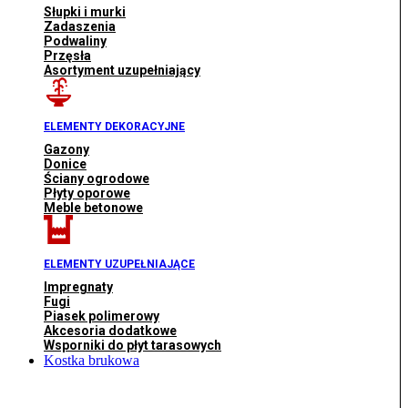
Słupki i murki
Zadaszenia
Podwaliny
Przęsła
Asortyment uzupełniający
ELEMENTY DEKORACYJNE
Gazony
Donice
Ściany ogrodowe
Płyty oporowe
Meble betonowe
ELEMENTY UZUPEŁNIAJĄCE
Impregnaty
Fugi
Piasek polimerowy
Akcesoria dodatkowe
Wsporniki do płyt tarasowych
Kostka brukowa