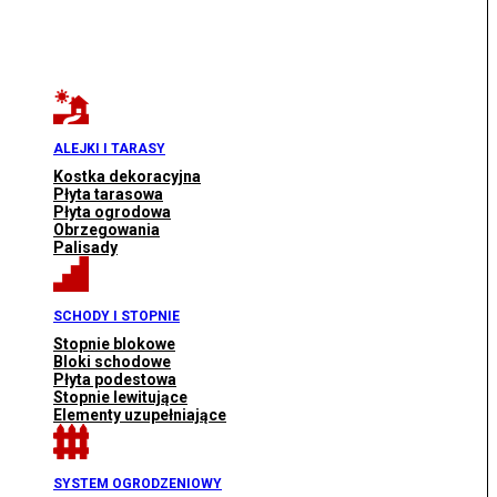
ALEJKI I TARASY
Kostka dekoracyjna
Płyta tarasowa
Płyta ogrodowa
Obrzegowania
Palisady
SCHODY I STOPNIE
Stopnie blokowe
Bloki schodowe
Płyta podestowa
Stopnie lewitujące
Elementy uzupełniające
SYSTEM OGRODZENIOWY