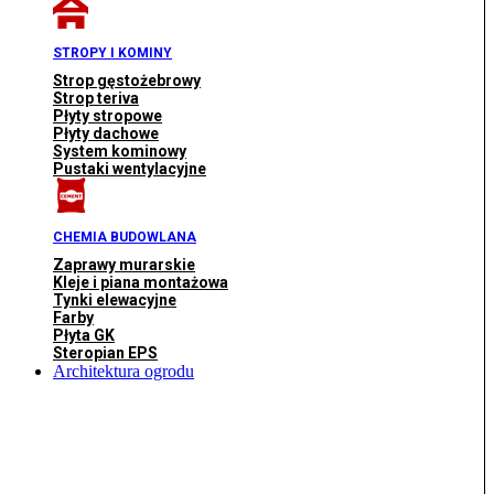
STROPY I KOMINY
Strop gęstożebrowy
Strop teriva
Płyty stropowe
Płyty dachowe
System kominowy
Pustaki wentylacyjne
CHEMIA BUDOWLANA
Zaprawy murarskie
Kleje i piana montażowa
Tynki elewacyjne
Farby
Płyta GK
Steropian EPS
Architektura ogrodu