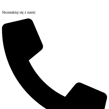
Przejdź
do
Skontaktuj się z nami:
treści