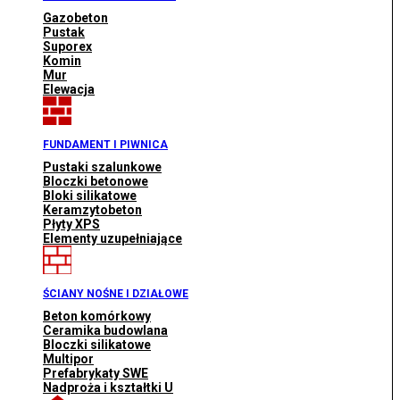
Gazobeton
Pustak
Suporex
Komin
Mur
Elewacja
FUNDAMENT I PIWNICA
Pustaki szalunkowe
Bloczki betonowe
Bloki silikatowe
Keramzytobeton
Płyty XPS
Elementy uzupełniające
ŚCIANY NOŚNE I DZIAŁOWE
Beton komórkowy
Ceramika budowlana
Bloczki silikatowe
Multipor
Prefabrykaty SWE
Nadproża i kształtki U