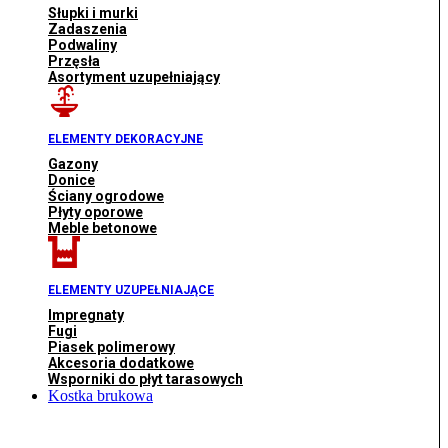
Słupki i murki
Zadaszenia
Podwaliny
Przęsła
Asortyment uzupełniający
ELEMENTY DEKORACYJNE
Gazony
Donice
Ściany ogrodowe
Płyty oporowe
Meble betonowe
ELEMENTY UZUPEŁNIAJĄCE
Impregnaty
Fugi
Piasek polimerowy
Akcesoria dodatkowe
Wsporniki do płyt tarasowych
Kostka brukowa