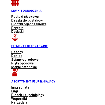
MURKI I OGRODZENIA
Pustaki słupkowe
Daszki do pustaków
Bloczki ogrodzeniowe
Przęsła
Dodatki
ELEMENTY DEKORACYJNE
Gazony
Donice
Ściany ogrodowe
Płyty oporowe
Meble betonowe
ASORTYMENT UZUPEŁNIAJĄCY
Impregnaty
Fugi
Piasek uzupełniający
Wsporniki
Narzędzia