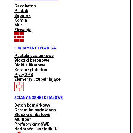
Gazobeton
Pustak
Suporex
Komin
Mur
Elewacja
FUNDAMENT I PIWNICA
Pustaki szalunkowe
Bloczki betonowe
Bloki silikatowe
Keramzytobeton
Płyty XPS
Elementy uzupełniające
ŚCIANY NOŚNE I DZIAŁOWE
Beton komórkowy
Ceramika budowlana
Bloczki silikatowe
Multipor
Prefabrykaty SWE
Nadproża i kształtki U