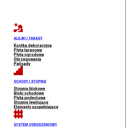
ALEJKI I TARASY
Kostka dekoracyjna
Płyta tarasowa
Płyta ogrodowa
Obrzegowania
Palisady
SCHODY I STOPNIE
Stopnie blokowe
Bloki schodowe
Płyta podestowa
Stopnie lewitujące
Elementy uzupełniające
SYSTEM OGRODZENIOWY