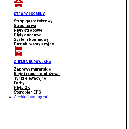
STROPY I KOMINY
Strop gęstożebrowy
Strop teriva
Płyty stropowe
Płyty dachowe
System kominowy
Pustaki wentylacyjne
CHEMIA BUDOWLANA
Zaprawy murarskie
Kleje i piana montażowa
Tynki elewacyjne
Farby
Płyta GK
Steropian EPS
Architektura ogrodu