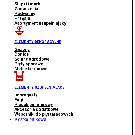
Słupki i murki
Zadaszenia
Podwaliny
Przęsła
Asortyment uzupełniający
ELEMENTY DEKORACYJNE
Gazony
Donice
Ściany ogrodowe
Płyty oporowe
Meble betonowe
ELEMENTY UZUPEŁNIAJĄCE
Impregnaty
Fugi
Piasek polimerowy
Akcesoria dodatkowe
Wsporniki do płyt tarasowych
Kostka brukowa