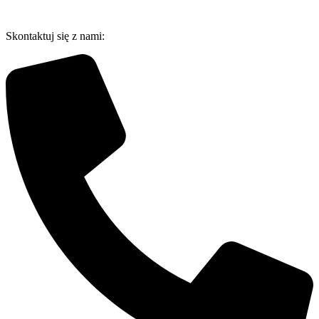
Przejdź
do
Skontaktuj się z nami:
treści