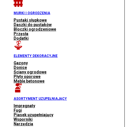
MURKI I OGRODZENIA
Pustaki słupkowe
Daszki do pustaków
Bloczki ogrodzeniowe
Przęsła
Dodatki
ELEMENTY DEKORACYJNE
Gazony
Donice
Ściany ogrodowe
Płyty oporowe
Meble betonowe
ASORTYMENT UZUPEŁNIAJĄCY
Impregnaty
Fugi
Piasek uzupełniający
Wsporniki
Narzędzia