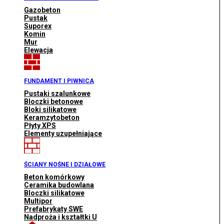
Gazobeton
Pustak
Suporex
Komin
Mur
Elewacja
FUNDAMENT I PIWNICA
Pustaki szalunkowe
Bloczki betonowe
Bloki silikatowe
Keramzytobeton
Płyty XPS
Elementy uzupełniające
ŚCIANY NOŚNE I DZIAŁOWE
Beton komórkowy
Ceramika budowlana
Bloczki silikatowe
Multipor
Prefabrykaty SWE
Nadproża i kształtki U