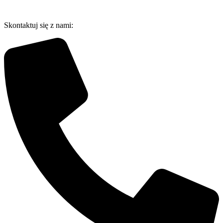
Przejdź
do
Skontaktuj się z nami:
treści