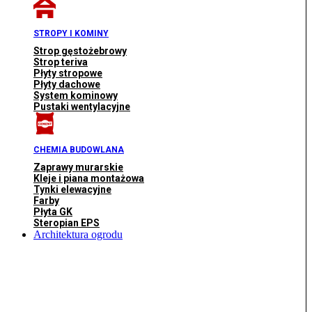
STROPY I KOMINY
Strop gęstożebrowy
Strop teriva
Płyty stropowe
Płyty dachowe
System kominowy
Pustaki wentylacyjne
CHEMIA BUDOWLANA
Zaprawy murarskie
Kleje i piana montażowa
Tynki elewacyjne
Farby
Płyta GK
Steropian EPS
Architektura ogrodu