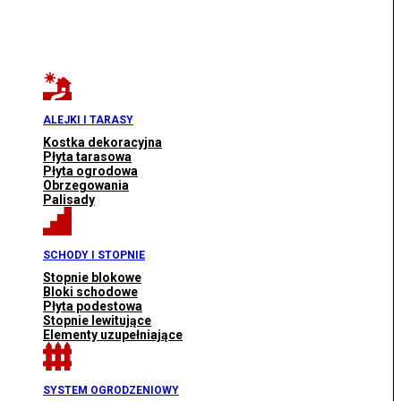
ALEJKI I TARASY
Kostka dekoracyjna
Płyta tarasowa
Płyta ogrodowa
Obrzegowania
Palisady
SCHODY I STOPNIE
Stopnie blokowe
Bloki schodowe
Płyta podestowa
Stopnie lewitujące
Elementy uzupełniające
SYSTEM OGRODZENIOWY