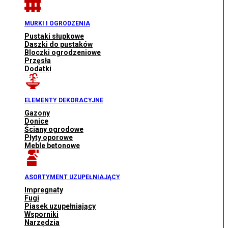
MURKI I OGRODZENIA
Pustaki słupkowe
Daszki do pustaków
Bloczki ogrodzeniowe
Przęsła
Dodatki
ELEMENTY DEKORACYJNE
Gazony
Donice
Ściany ogrodowe
Płyty oporowe
Meble betonowe
ASORTYMENT UZUPEŁNIAJĄCY
Impregnaty
Fugi
Piasek uzupełniający
Wsporniki
Narzędzia