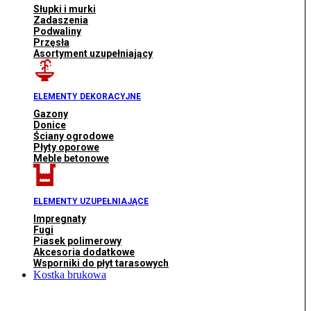
Słupki i murki
Zadaszenia
Podwaliny
Przęsła
Asortyment uzupełniający
ELEMENTY DEKORACYJNE
Gazony
Donice
Ściany ogrodowe
Płyty oporowe
Meble betonowe
ELEMENTY UZUPEŁNIAJĄCE
Impregnaty
Fugi
Piasek polimerowy
Akcesoria dodatkowe
Wsporniki do płyt tarasowych
Kostka brukowa