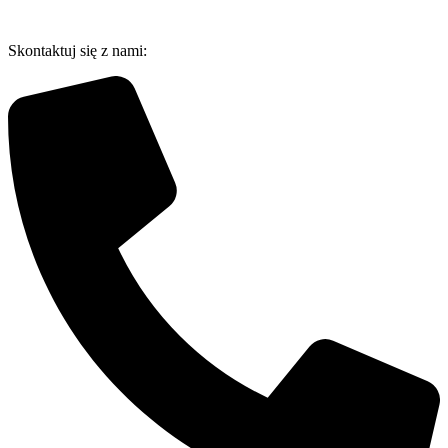
Przejdź
do
Skontaktuj się z nami:
treści