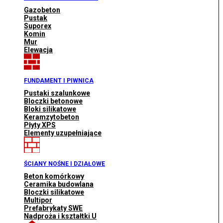
Gazobeton
Pustak
Suporex
Komin
Mur
Elewacja
FUNDAMENT I PIWNICA
Pustaki szalunkowe
Bloczki betonowe
Bloki silikatowe
Keramzytobeton
Płyty XPS
Elementy uzupełniające
ŚCIANY NOŚNE I DZIAŁOWE
Beton komórkowy
Ceramika budowlana
Bloczki silikatowe
Multipor
Prefabrykaty SWE
Nadproża i kształtki U