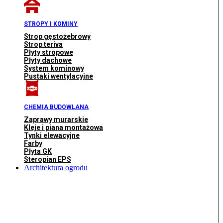
STROPY I KOMINY
Strop gęstożebrowy
Strop teriva
Płyty stropowe
Płyty dachowe
System kominowy
Pustaki wentylacyjne
CHEMIA BUDOWLANA
Zaprawy murarskie
Kleje i piana montażowa
Tynki elewacyjne
Farby
Płyta GK
Steropian EPS
Architektura ogrodu