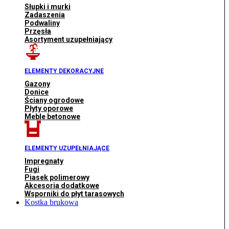
Słupki i murki
Zadaszenia
Podwaliny
Przęsła
Asortyment uzupełniający
ELEMENTY DEKORACYJNE
Gazony
Donice
Ściany ogrodowe
Płyty oporowe
Meble betonowe
ELEMENTY UZUPEŁNIAJĄCE
Impregnaty
Fugi
Piasek polimerowy
Akcesoria dodatkowe
Wsporniki do płyt tarasowych
Kostka brukowa