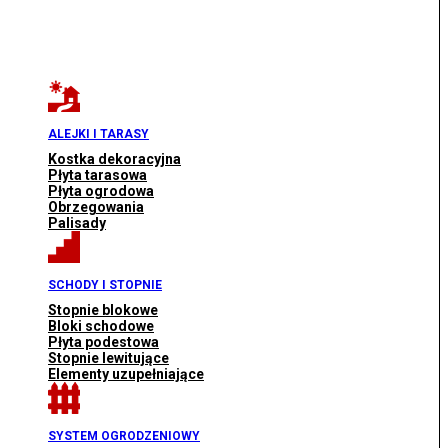
ALEJKI I TARASY
Kostka dekoracyjna
Płyta tarasowa
Płyta ogrodowa
Obrzegowania
Palisady
SCHODY I STOPNIE
Stopnie blokowe
Bloki schodowe
Płyta podestowa
Stopnie lewitujące
Elementy uzupełniające
SYSTEM OGRODZENIOWY