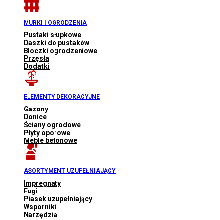
MURKI I OGRODZENIA
Pustaki słupkowe
Daszki do pustaków
Bloczki ogrodzeniowe
Przęsła
Dodatki
ELEMENTY DEKORACYJNE
Gazony
Donice
Ściany ogrodowe
Płyty oporowe
Meble betonowe
ASORTYMENT UZUPEŁNIAJĄCY
Impregnaty
Fugi
Piasek uzupełniający
Wsporniki
Narzędzia