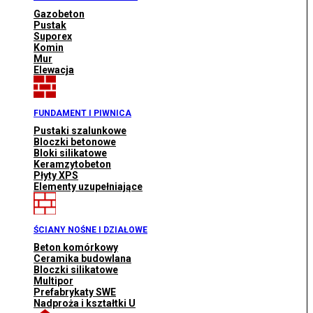
Gazobeton
Pustak
Suporex
Komin
Mur
Elewacja
FUNDAMENT I PIWNICA
Pustaki szalunkowe
Bloczki betonowe
Bloki silikatowe
Keramzytobeton
Płyty XPS
Elementy uzupełniające
ŚCIANY NOŚNE I DZIAŁOWE
Beton komórkowy
Ceramika budowlana
Bloczki silikatowe
Multipor
Prefabrykaty SWE
Nadproża i kształtki U