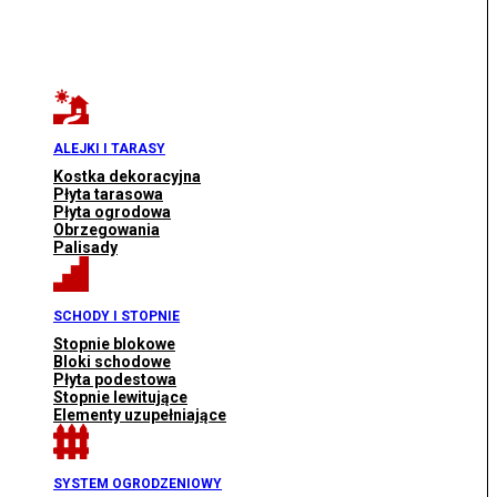
ALEJKI I TARASY
Kostka dekoracyjna
Płyta tarasowa
Płyta ogrodowa
Obrzegowania
Palisady
SCHODY I STOPNIE
Stopnie blokowe
Bloki schodowe
Płyta podestowa
Stopnie lewitujące
Elementy uzupełniające
SYSTEM OGRODZENIOWY