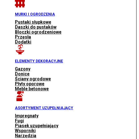
MURKI I OGRODZENIA
Pustaki słupkowe
Daszki do pustaków
Bloczki ogrodzeniowe
Przęsła
Dodatki
ELEMENTY DEKORACYJNE
Gazony
Donice
Ściany ogrodowe
Płyty oporowe
Meble betonowe
ASORTYMENT UZUPEŁNIAJĄCY
Impregnaty
Fugi
Piasek uzupełniający
Wsporniki
Narzędzia