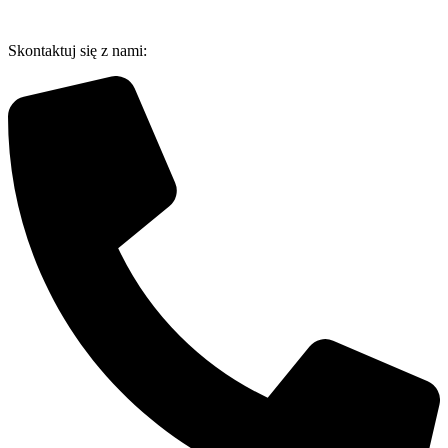
Przejdź
do
Skontaktuj się z nami:
treści