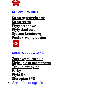
STROPY I KOMINY
Strop gęstożebrowy
Strop teriva
Płyty stropowe
Płyty dachowe
System kominowy
Pustaki wentylacyjne
CHEMIA BUDOWLANA
Zaprawy murarskie
Kleje i piana montażowa
Tynki elewacyjne
Farby
Płyta GK
Steropian EPS
Architektura ogrodu