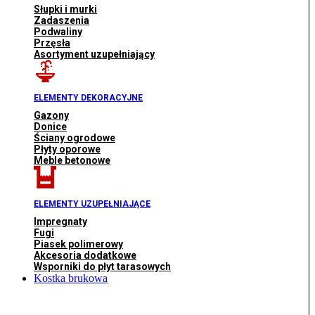
Słupki i murki
Zadaszenia
Podwaliny
Przęsła
Asortyment uzupełniający
ELEMENTY DEKORACYJNE
Gazony
Donice
Ściany ogrodowe
Płyty oporowe
Meble betonowe
ELEMENTY UZUPEŁNIAJĄCE
Impregnaty
Fugi
Piasek polimerowy
Akcesoria dodatkowe
Wsporniki do płyt tarasowych
Kostka brukowa