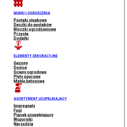
MURKI I OGRODZENIA
Pustaki słupkowe
Daszki do pustaków
Bloczki ogrodzeniowe
Przęsła
Dodatki
ELEMENTY DEKORACYJNE
Gazony
Donice
Ściany ogrodowe
Płyty oporowe
Meble betonowe
ASORTYMENT UZUPEŁNIAJĄCY
Impregnaty
Fugi
Piasek uzupełniający
Wsporniki
Narzędzia