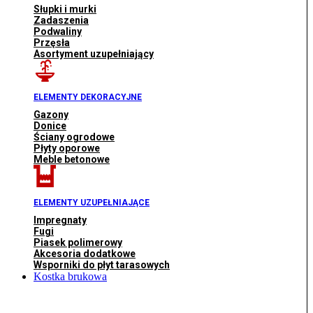
Słupki i murki
Zadaszenia
Podwaliny
Przęsła
Asortyment uzupełniający
ELEMENTY DEKORACYJNE
Gazony
Donice
Ściany ogrodowe
Płyty oporowe
Meble betonowe
ELEMENTY UZUPEŁNIAJĄCE
Impregnaty
Fugi
Piasek polimerowy
Akcesoria dodatkowe
Wsporniki do płyt tarasowych
Kostka brukowa