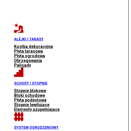
ALEJKI I TARASY
Kostka dekoracyjna
Płyta tarasowa
Płyta ogrodowa
Obrzegowania
Palisady
SCHODY I STOPNIE
Stopnie blokowe
Bloki schodowe
Płyta podestowa
Stopnie lewitujące
Elementy uzupełniające
SYSTEM OGRODZENIOWY