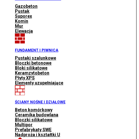
Gazobeton
Pustak
Suporex
Komin
Mur
Elewacja
FUNDAMENT I PIWNICA
Pustaki szalunkowe
Bloczki betonowe
Bloki silikatowe
Keramzytobeton
Płyty XPS
Elementy uzupełniające
ŚCIANY NOŚNE I DZIAŁOWE
Beton komórkowy
Ceramika budowlana
Bloczki silikatowe
Multipor
Prefabrykaty SWE
Nadproża i kształtki U