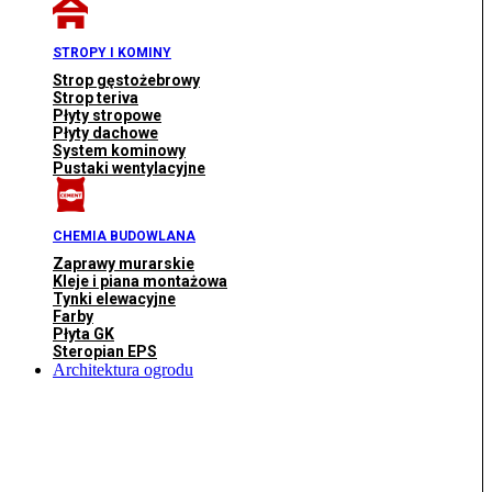
STROPY I KOMINY
Strop gęstożebrowy
Strop teriva
Płyty stropowe
Płyty dachowe
System kominowy
Pustaki wentylacyjne
CHEMIA BUDOWLANA
Zaprawy murarskie
Kleje i piana montażowa
Tynki elewacyjne
Farby
Płyta GK
Steropian EPS
Architektura ogrodu