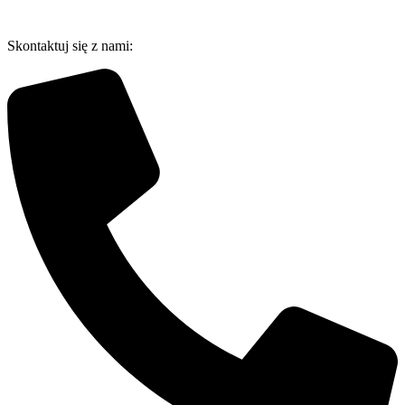
Przejdź
do
Skontaktuj się z nami:
treści