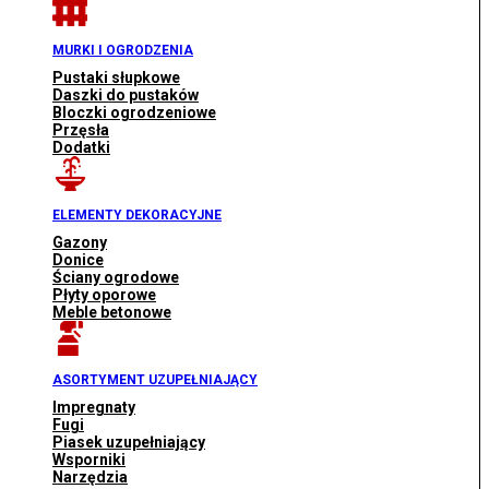
MURKI I OGRODZENIA
Pustaki słupkowe
Daszki do pustaków
Bloczki ogrodzeniowe
Przęsła
Dodatki
ELEMENTY DEKORACYJNE
Gazony
Donice
Ściany ogrodowe
Płyty oporowe
Meble betonowe
ASORTYMENT UZUPEŁNIAJĄCY
Impregnaty
Fugi
Piasek uzupełniający
Wsporniki
Narzędzia