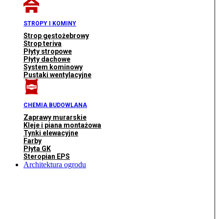
STROPY I KOMINY
Strop gęstożebrowy
Strop teriva
Płyty stropowe
Płyty dachowe
System kominowy
Pustaki wentylacyjne
CHEMIA BUDOWLANA
Zaprawy murarskie
Kleje i piana montażowa
Tynki elewacyjne
Farby
Płyta GK
Steropian EPS
Architektura ogrodu