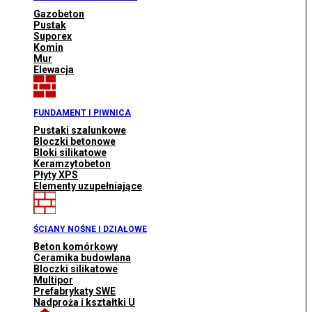
Gazobeton
Pustak
Suporex
Komin
Mur
Elewacja
FUNDAMENT I PIWNICA
Pustaki szalunkowe
Bloczki betonowe
Bloki silikatowe
Keramzytobeton
Płyty XPS
Elementy uzupełniające
ŚCIANY NOŚNE I DZIAŁOWE
Beton komórkowy
Ceramika budowlana
Bloczki silikatowe
Multipor
Prefabrykaty SWE
Nadproża i kształtki U