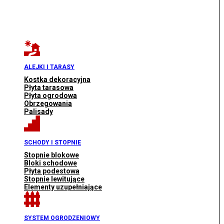
ALEJKI I TARASY
Kostka dekoracyjna
Płyta tarasowa
Płyta ogrodowa
Obrzegowania
Palisady
SCHODY I STOPNIE
Stopnie blokowe
Bloki schodowe
Płyta podestowa
Stopnie lewitujące
Elementy uzupełniające
SYSTEM OGRODZENIOWY