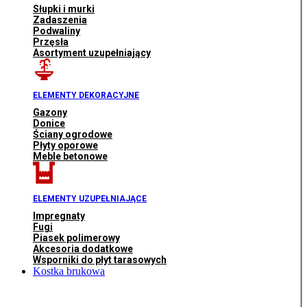
Słupki i murki
Zadaszenia
Podwaliny
Przęsła
Asortyment uzupełniający
ELEMENTY DEKORACYJNE
Gazony
Donice
Ściany ogrodowe
Płyty oporowe
Meble betonowe
ELEMENTY UZUPEŁNIAJĄCE
Impregnaty
Fugi
Piasek polimerowy
Akcesoria dodatkowe
Wsporniki do płyt tarasowych
Kostka brukowa