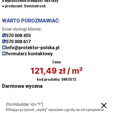
● wykończenie krawędzi:
bez fazy
● producent:
Semmelrock
WARTO POROZMAWIAĆ:
Dział obsługi klienta:
570 008 455
570 008 617
info@protektor-polska.pl
formularz kontaktowy
Cena
121,49
zł
/ m²
kod produktu:
048 5513
Darmowa wycena
Darmowa wycena
[formbuilder id="1"]
Klikając przycisk ,,wyślij” wyrażam zgodę
na otrzymywanie