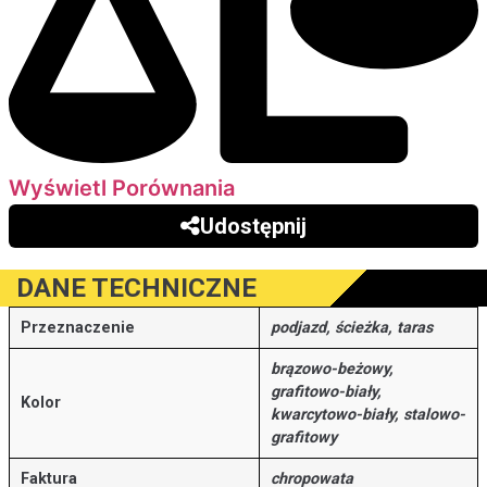
Wyświetl Porównania
Udostępnij
DANE TECHNICZNE
Przeznaczenie
podjazd, ścieżka, taras
brązowo-beżowy,
grafitowo-biały,
Kolor
kwarcytowo-biały, stalowo-
grafitowy
Faktura
chropowata