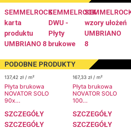
SEMMELROCK
SEMMELROCK
SEMMELROC
karta
DWU -
wzory ułożeń
produktu
Płyty
UMBRIANO
UMBRIANO 8
brukowe
8
PODOBNE PRODUKTY
137,42
zł
/ m²
167,33
zł
/ m²
Płyta brukowa
Płyta brukowa
NOVATOR SOLO
NOVATOR SOLO
90x...
100...
SZCZEGÓŁY
SZCZEGÓŁY
SZCZEGÓŁY
SZCZEGÓŁY