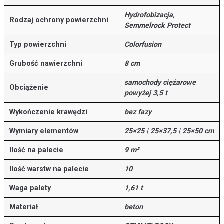
Hydrofobizacja,
Rodzaj ochrony powierzchni
Semmelrock Protect
Typ powierzchni
Colorfusion
Grubość nawierzchni
8 cm
samochody ciężarowe
Obciążenie
powyżej 3,5 t
Wykończenie krawędzi
bez fazy
Wymiary elementów
25×25 | 25×37,5 | 25×50 cm
Ilość na palecie
9 m²
Ilość warstw na palecie
10
Waga palety
1,61 t
Materiał
beton