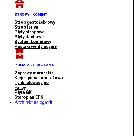
STROPY I KOMINY
Strop gęstożebrowy
Strop teriva
Płyty stropowe
Płyty dachowe
System kominowy
Pustaki wentylacyjne
CHEMIA BUDOWLANA
Zaprawy murarskie
Kleje i piana montażowa
Tynki elewacyjne
Farby
Płyta GK
Steropian EPS
Architektura ogrodu