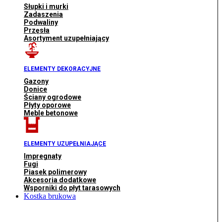
Słupki i murki
Zadaszenia
Podwaliny
Przęsła
Asortyment uzupełniający
ELEMENTY DEKORACYJNE
Gazony
Donice
Ściany ogrodowe
Płyty oporowe
Meble betonowe
ELEMENTY UZUPEŁNIAJĄCE
Impregnaty
Fugi
Piasek polimerowy
Akcesoria dodatkowe
Wsporniki do płyt tarasowych
Kostka brukowa