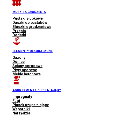
MURKI I OGRODZENIA
Pustaki słupkowe
Daszki do pustaków
Bloczki ogrodzeniowe
Przęsła
Dodatki
ELEMENTY DEKORACYJNE
Gazony
Donice
Ściany ogrodowe
Płyty oporowe
Meble betonowe
ASORTYMENT UZUPEŁNIAJĄCY
Impregnaty
Fugi
Piasek uzupełniający
Wsporniki
Narzędzia