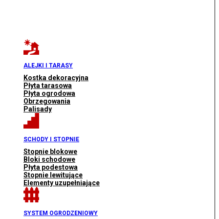
ALEJKI I TARASY
Kostka dekoracyjna
Płyta tarasowa
Płyta ogrodowa
Obrzegowania
Palisady
SCHODY I STOPNIE
Stopnie blokowe
Bloki schodowe
Płyta podestowa
Stopnie lewitujące
Elementy uzupełniające
SYSTEM OGRODZENIOWY