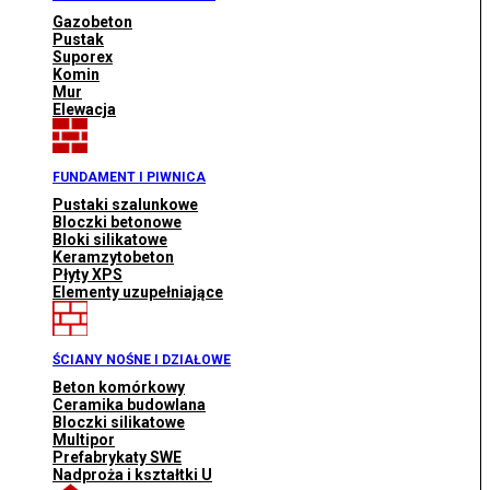
Gazobeton
Pustak
Suporex
Komin
Mur
Elewacja
FUNDAMENT I PIWNICA
Pustaki szalunkowe
Bloczki betonowe
Bloki silikatowe
Keramzytobeton
Płyty XPS
Elementy uzupełniające
ŚCIANY NOŚNE I DZIAŁOWE
Beton komórkowy
Ceramika budowlana
Bloczki silikatowe
Multipor
Prefabrykaty SWE
Nadproża i kształtki U