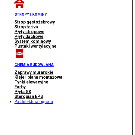
STROPY I KOMINY
Strop gęstożebrowy
Strop teriva
Płyty stropowe
Płyty dachowe
System kominowy
Pustaki wentylacyjne
CHEMIA BUDOWLANA
Zaprawy murarskie
Kleje i piana montażowa
Tynki elewacyjne
Farby
Płyta GK
Steropian EPS
Architektura ogrodu