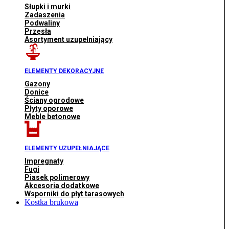
Słupki i murki
Zadaszenia
Podwaliny
Przęsła
Asortyment uzupełniający
ELEMENTY DEKORACYJNE
Gazony
Donice
Ściany ogrodowe
Płyty oporowe
Meble betonowe
ELEMENTY UZUPEŁNIAJĄCE
Impregnaty
Fugi
Piasek polimerowy
Akcesoria dodatkowe
Wsporniki do płyt tarasowych
Kostka brukowa