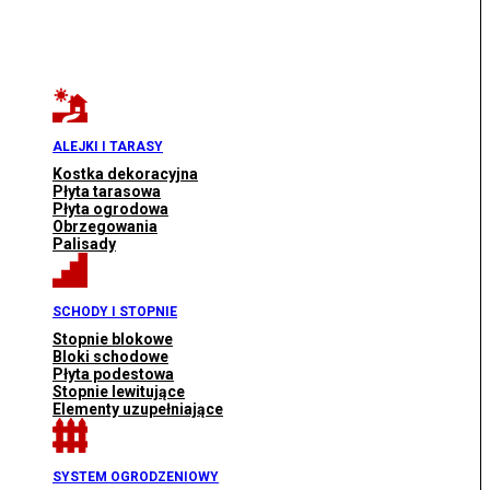
ALEJKI I TARASY
Kostka dekoracyjna
Płyta tarasowa
Płyta ogrodowa
Obrzegowania
Palisady
SCHODY I STOPNIE
Stopnie blokowe
Bloki schodowe
Płyta podestowa
Stopnie lewitujące
Elementy uzupełniające
SYSTEM OGRODZENIOWY