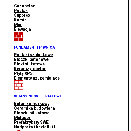
Gazobeton
Pustak
Suporex
Komin
Mur
Elewacja
FUNDAMENT I PIWNICA
Pustaki szalunkowe
Bloczki betonowe
Bloki silikatowe
Keramzytobeton
Płyty XPS
Elementy uzupełniające
ŚCIANY NOŚNE I DZIAŁOWE
Beton komórkowy
Ceramika budowlana
Bloczki silikatowe
Multipor
Prefabrykaty SWE
Nadproża i kształtki U