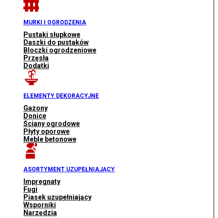
MURKI I OGRODZENIA
Pustaki słupkowe
Daszki do pustaków
Bloczki ogrodzeniowe
Przęsła
Dodatki
ELEMENTY DEKORACYJNE
Gazony
Donice
Ściany ogrodowe
Płyty oporowe
Meble betonowe
ASORTYMENT UZUPEŁNIAJĄCY
Impregnaty
Fugi
Piasek uzupełniający
Wsporniki
Narzędzia