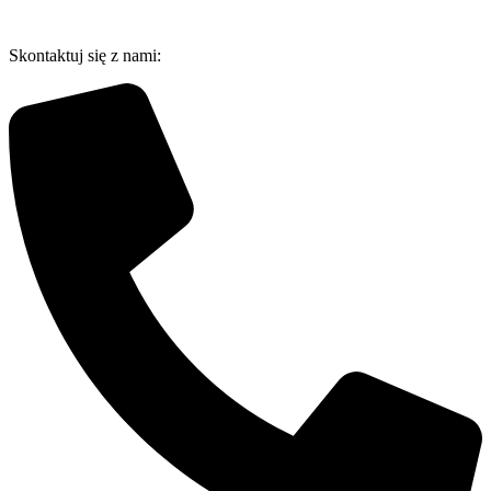
Przejdź
do
Skontaktuj się z nami:
treści