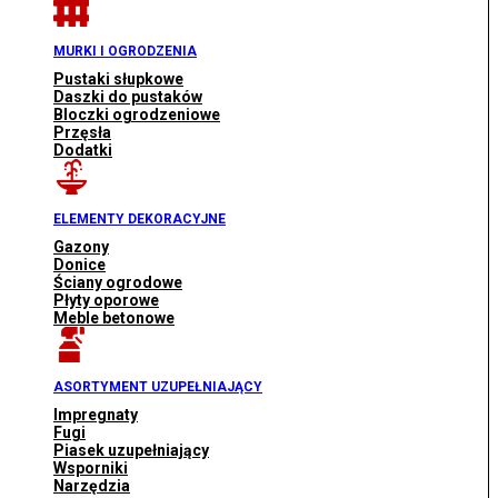
MURKI I OGRODZENIA
Pustaki słupkowe
Daszki do pustaków
Bloczki ogrodzeniowe
Przęsła
Dodatki
ELEMENTY DEKORACYJNE
Gazony
Donice
Ściany ogrodowe
Płyty oporowe
Meble betonowe
ASORTYMENT UZUPEŁNIAJĄCY
Impregnaty
Fugi
Piasek uzupełniający
Wsporniki
Narzędzia