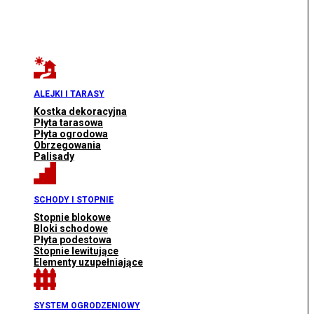
ALEJKI I TARASY
Kostka dekoracyjna
Płyta tarasowa
Płyta ogrodowa
Obrzegowania
Palisady
SCHODY I STOPNIE
Stopnie blokowe
Bloki schodowe
Płyta podestowa
Stopnie lewitujące
Elementy uzupełniające
SYSTEM OGRODZENIOWY