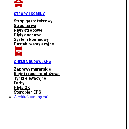
STROPY I KOMINY
Strop gęstożebrowy
Strop teriva
Płyty stropowe
Płyty dachowe
System kominowy
Pustaki wentylacyjne
CHEMIA BUDOWLANA
Zaprawy murarskie
Kleje i piana montażowa
Tynki elewacyjne
Farby
Płyta GK
Steropian EPS
Architektura ogrodu