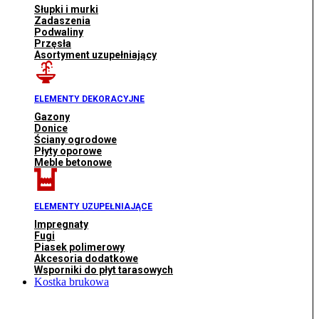
Słupki i murki
Zadaszenia
Podwaliny
Przęsła
Asortyment uzupełniający
ELEMENTY DEKORACYJNE
Gazony
Donice
Ściany ogrodowe
Płyty oporowe
Meble betonowe
ELEMENTY UZUPEŁNIAJĄCE
Impregnaty
Fugi
Piasek polimerowy
Akcesoria dodatkowe
Wsporniki do płyt tarasowych
Kostka brukowa