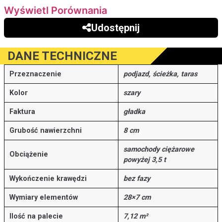
Wyświetl Porównania
Udostępnij
DANE TECHNICZNE
Przeznaczenie
podjazd, ścieżka, taras
Kolor
szary
Faktura
gładka
Grubość nawierzchni
8 cm
samochody ciężarowe
Obciążenie
powyżej 3,5 t
Wykończenie krawędzi
bez fazy
Wymiary elementów
28×7 cm
Ilość na palecie
7,12 m²