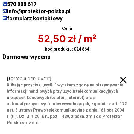
570 008 617
info@protektor-polska.pl
formularz kontaktowy
Cena
52,50
zł
/ m²
kod produktu:
024 864
Darmowa wycena
Darmowa wycena
[formbuilder id="1"]
Klikając przycisk ,,wyślij” wyrażam zgodę
na otrzymywanie
informacji handlowych przy użyciu telekomunikacyjnych
urządzeń końcowych (telefon, Internet) oraz
automatycznych systemów wywołujących, zgodnie z art. 172
ust. 3 ustawy Prawo telekomunikacyjne z dnia 16 lipca 2004
r. (t. j. Dz. U. z 2016 r., poz. 1489, z późn. zm.) od Protektor
Polska sp. z o.o.