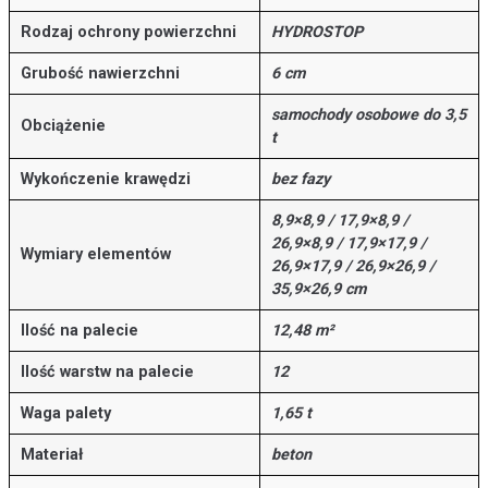
Rodzaj ochrony powierzchni
HYDROSTOP
Grubość nawierzchni
6 cm
samochody osobowe do 3,5
Obciążenie
t
Wykończenie krawędzi
bez fazy
8,9×8,9 / 17,9×8,9 /
26,9×8,9 / 17,9×17,9 /
Wymiary elementów
26,9×17,9 / 26,9×26,9 /
35,9×26,9 cm
Ilość na palecie
12,48 m²
Ilość warstw na palecie
12
Waga palety
1,65 t
Materiał
beton