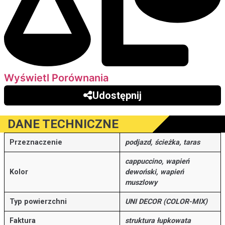
Wyświetl Porównania
Udostępnij
DANE TECHNICZNE
Przeznaczenie
podjazd, ścieżka, taras
cappuccino, wapień
Kolor
dewoński, wapień
muszlowy
Typ powierzchni
UNI DECOR (COLOR-MIX)
Faktura
struktura łupkowata