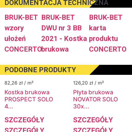
DOKUMENTACJA TECHNICZNA
BRUK-BET
BRUK-BET
BRUK-BET
wzory
DWU nr 3 BB
karta
ułożeń
2021 - Kostka
produktu
CONCERTO
brukowa
CONCERTO
PODOBNE PRODUKTY
82,26
zł
/ m²
126,20
zł
/ m²
Kostka brukowa
Płyta brukowa
PROSPECT SOLO
NOVATOR SOLO
4...
30x...
SZCZEGÓŁY
SZCZEGÓŁY
SZCZEGÓŁY
SZCZEGÓŁY