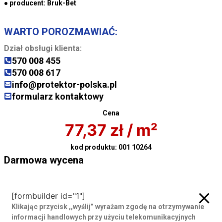
● producent:
Bruk-Bet
WARTO POROZMAWIAĆ:
Dział obsługi klienta:
570 008 455
570 008 617
info@protektor-polska.pl
formularz kontaktowy
Cena
77,37
zł
/ m²
kod produktu:
001 10264
Darmowa wycena
Darmowa wycena
[formbuilder id="1"]
Klikając przycisk ,,wyślij” wyrażam zgodę
na otrzymywanie
informacji handlowych przy użyciu telekomunikacyjnych