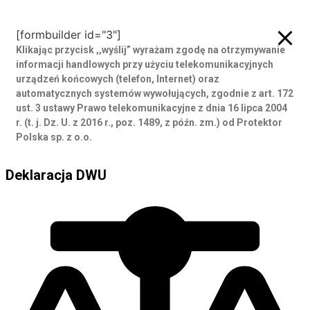
Zamów rozmowę
[formbuilder id="3"]
Klikając przycisk ,,wyślij” wyrażam zgodę
na otrzymywanie
informacji handlowych przy użyciu telekomunikacyjnych
urządzeń końcowych (telefon, Internet) oraz
automatycznych systemów wywołujących, zgodnie z art. 172
ust. 3 ustawy Prawo telekomunikacyjne z dnia 16 lipca 2004
r. (t. j. Dz. U. z 2016 r., poz. 1489, z późn. zm.) od Protektor
Polska sp. z o.o.
Deklaracja DWU
Deklaracja DWU