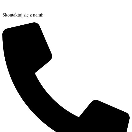
Przejdź
do
Skontaktuj się z nami:
treści