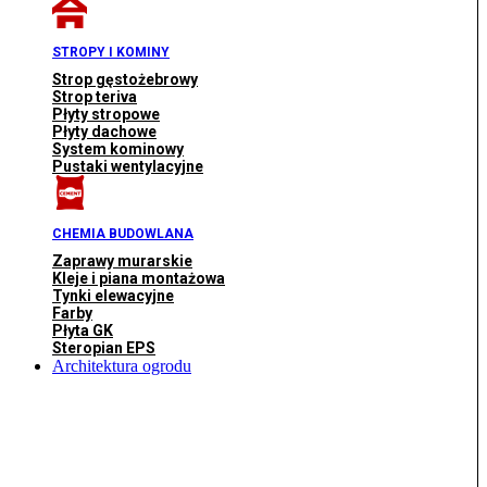
STROPY I KOMINY
Strop gęstożebrowy
Strop teriva
Płyty stropowe
Płyty dachowe
System kominowy
Pustaki wentylacyjne
CHEMIA BUDOWLANA
Zaprawy murarskie
Kleje i piana montażowa
Tynki elewacyjne
Farby
Płyta GK
Steropian EPS
Architektura ogrodu