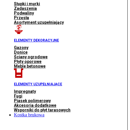
Słupki i murki
Zadaszenia
Podwaliny
Przęsła
Asortyment uzupełniający
ELEMENTY DEKORACYJNE
Gazony
Donice
Ściany ogrodowe
Płyty oporowe
Meble betonowe
ELEMENTY UZUPEŁNIAJĄCE
Impregnaty
Fugi
Piasek polimerowy
Akcesoria dodatkowe
Wsporniki do płyt tarasowych
Kostka brukowa