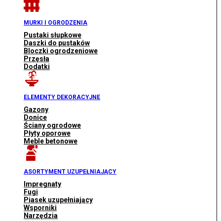
MURKI I OGRODZENIA
Pustaki słupkowe
Daszki do pustaków
Bloczki ogrodzeniowe
Przęsła
Dodatki
ELEMENTY DEKORACYJNE
Gazony
Donice
Ściany ogrodowe
Płyty oporowe
Meble betonowe
ASORTYMENT UZUPEŁNIAJĄCY
Impregnaty
Fugi
Piasek uzupełniający
Wsporniki
Narzędzia