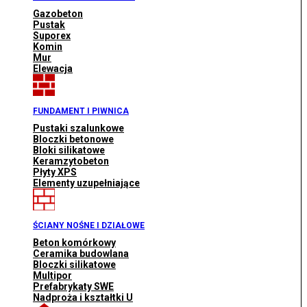
Gazobeton
Pustak
Suporex
Komin
Mur
Elewacja
FUNDAMENT I PIWNICA
Pustaki szalunkowe
Bloczki betonowe
Bloki silikatowe
Keramzytobeton
Płyty XPS
Elementy uzupełniające
ŚCIANY NOŚNE I DZIAŁOWE
Beton komórkowy
Ceramika budowlana
Bloczki silikatowe
Multipor
Prefabrykaty SWE
Nadproża i kształtki U