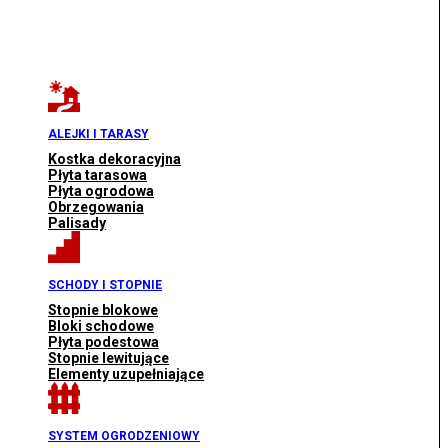
ALEJKI I TARASY
Kostka dekoracyjna
Płyta tarasowa
Płyta ogrodowa
Obrzegowania
Palisady
SCHODY I STOPNIE
Stopnie blokowe
Bloki schodowe
Płyta podestowa
Stopnie lewitujące
Elementy uzupełniające
SYSTEM OGRODZENIOWY