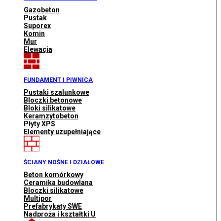
Gazobeton
Pustak
Suporex
Komin
Mur
Elewacja
FUNDAMENT I PIWNICA
Pustaki szalunkowe
Bloczki betonowe
Bloki silikatowe
Keramzytobeton
Płyty XPS
Elementy uzupełniające
ŚCIANY NOŚNE I DZIAŁOWE
Beton komórkowy
Ceramika budowlana
Bloczki silikatowe
Multipor
Prefabrykaty SWE
Nadproża i kształtki U