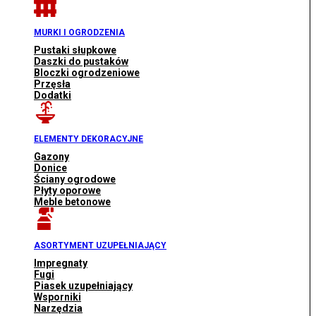
MURKI I OGRODZENIA
Pustaki słupkowe
Daszki do pustaków
Bloczki ogrodzeniowe
Przęsła
Dodatki
ELEMENTY DEKORACYJNE
Gazony
Donice
Ściany ogrodowe
Płyty oporowe
Meble betonowe
ASORTYMENT UZUPEŁNIAJĄCY
Impregnaty
Fugi
Piasek uzupełniający
Wsporniki
Narzędzia