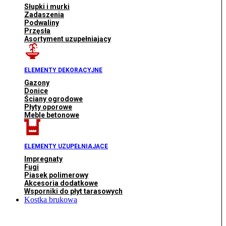
Słupki i murki
Zadaszenia
Podwaliny
Przęsła
Asortyment uzupełniający
ELEMENTY DEKORACYJNE
Gazony
Donice
Ściany ogrodowe
Płyty oporowe
Meble betonowe
ELEMENTY UZUPEŁNIAJĄCE
Impregnaty
Fugi
Piasek polimerowy
Akcesoria dodatkowe
Wsporniki do płyt tarasowych
Kostka brukowa