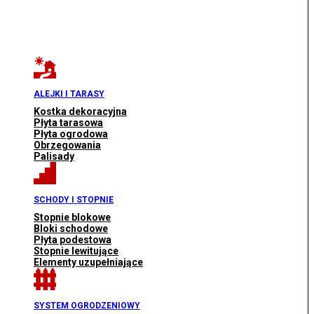
ALEJKI I TARASY
Kostka dekoracyjna
Płyta tarasowa
Płyta ogrodowa
Obrzegowania
Palisady
SCHODY I STOPNIE
Stopnie blokowe
Bloki schodowe
Płyta podestowa
Stopnie lewitujące
Elementy uzupełniające
SYSTEM OGRODZENIOWY