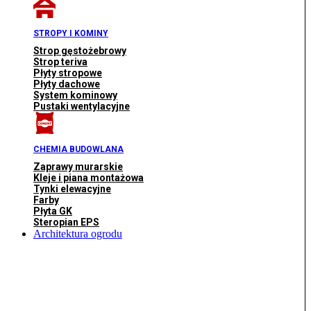
STROPY I KOMINY
Strop gęstożebrowy
Strop teriva
Płyty stropowe
Płyty dachowe
System kominowy
Pustaki wentylacyjne
CHEMIA BUDOWLANA
Zaprawy murarskie
Kleje i piana montażowa
Tynki elewacyjne
Farby
Płyta GK
Steropian EPS
Architektura ogrodu