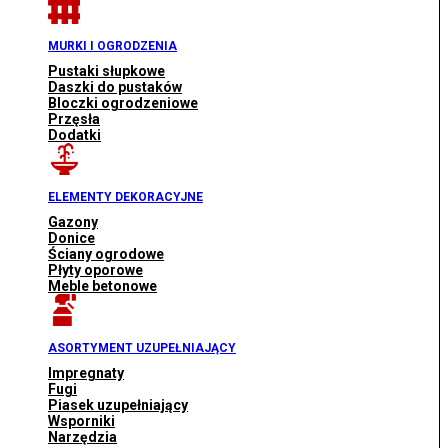
MURKI I OGRODZENIA
Pustaki słupkowe
Daszki do pustaków
Bloczki ogrodzeniowe
Przęsła
Dodatki
ELEMENTY DEKORACYJNE
Gazony
Donice
Ściany ogrodowe
Płyty oporowe
Meble betonowe
ASORTYMENT UZUPEŁNIAJĄCY
Impregnaty
Fugi
Piasek uzupełniający
Wsporniki
Narzędzia