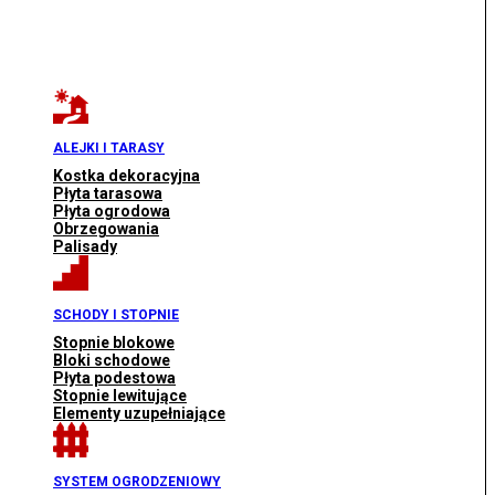
ALEJKI I TARASY
Kostka dekoracyjna
Płyta tarasowa
Płyta ogrodowa
Obrzegowania
Palisady
SCHODY I STOPNIE
Stopnie blokowe
Bloki schodowe
Płyta podestowa
Stopnie lewitujące
Elementy uzupełniające
SYSTEM OGRODZENIOWY