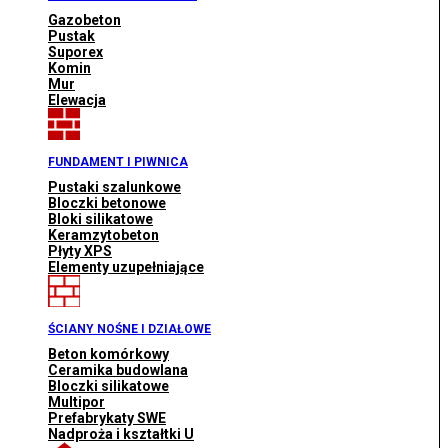
Gazobeton
Pustak
Suporex
Komin
Mur
Elewacja
FUNDAMENT I PIWNICA
Pustaki szalunkowe
Bloczki betonowe
Bloki silikatowe
Keramzytobeton
Płyty XPS
Elementy uzupełniające
ŚCIANY NOŚNE I DZIAŁOWE
Beton komórkowy
Ceramika budowlana
Bloczki silikatowe
Multipor
Prefabrykaty SWE
Nadproża i kształtki U