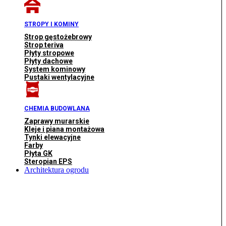
STROPY I KOMINY
Strop gęstożebrowy
Strop teriva
Płyty stropowe
Płyty dachowe
System kominowy
Pustaki wentylacyjne
CHEMIA BUDOWLANA
Zaprawy murarskie
Kleje i piana montażowa
Tynki elewacyjne
Farby
Płyta GK
Steropian EPS
Architektura ogrodu