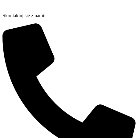
Przejdź
do
Skontaktuj się z nami:
treści