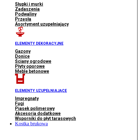
Słupki i murki
Zadaszenia
Podwaliny
Przęsła
Asortyment uzupełniający
ELEMENTY DEKORACYJNE
Gazony
Donice
Ściany ogrodowe
Płyty oporowe
Meble betonowe
ELEMENTY UZUPEŁNIAJĄCE
Impregnaty
Fugi
Piasek polimerowy
Akcesoria dodatkowe
Wsporniki do płyt tarasowych
Kostka brukowa