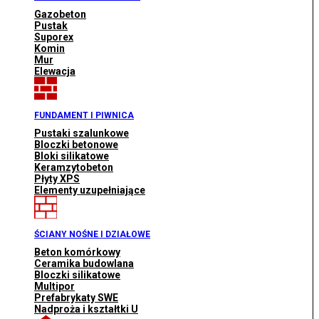
Gazobeton
Pustak
Suporex
Komin
Mur
Elewacja
FUNDAMENT I PIWNICA
Pustaki szalunkowe
Bloczki betonowe
Bloki silikatowe
Keramzytobeton
Płyty XPS
Elementy uzupełniające
ŚCIANY NOŚNE I DZIAŁOWE
Beton komórkowy
Ceramika budowlana
Bloczki silikatowe
Multipor
Prefabrykaty SWE
Nadproża i kształtki U