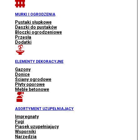
MURKI I OGRODZENIA
Pustaki słupkowe
Daszki do pustaków
Bloczki ogrodzeniowe
Przęsła
Dodatki
ELEMENTY DEKORACYJNE
Gazony
Donice
Ściany ogrodowe
Płyty oporowe
Meble betonowe
ASORTYMENT UZUPEŁNIAJĄCY
Impregnaty
Fugi
Piasek uzupełniający
Wsporniki
Narzędzia