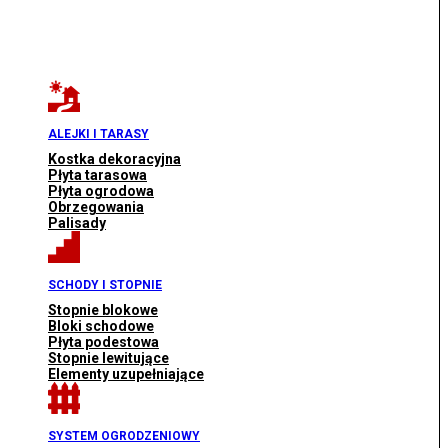
ALEJKI I TARASY
Kostka dekoracyjna
Płyta tarasowa
Płyta ogrodowa
Obrzegowania
Palisady
SCHODY I STOPNIE
Stopnie blokowe
Bloki schodowe
Płyta podestowa
Stopnie lewitujące
Elementy uzupełniające
SYSTEM OGRODZENIOWY