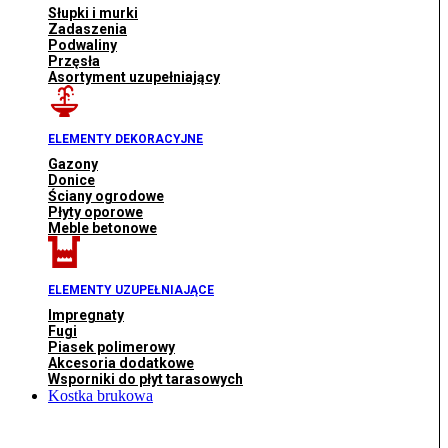
Słupki i murki
Zadaszenia
Podwaliny
Przęsła
Asortyment uzupełniający
ELEMENTY DEKORACYJNE
Gazony
Donice
Ściany ogrodowe
Płyty oporowe
Meble betonowe
ELEMENTY UZUPEŁNIAJĄCE
Impregnaty
Fugi
Piasek polimerowy
Akcesoria dodatkowe
Wsporniki do płyt tarasowych
Kostka brukowa