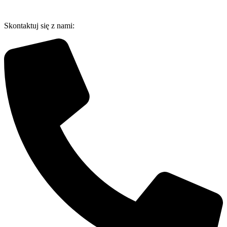
Przejdź
do
Skontaktuj się z nami:
treści