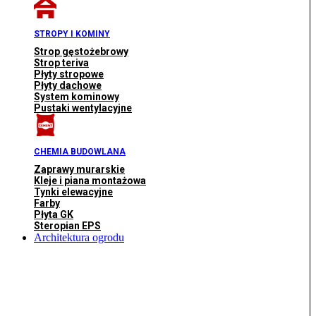
STROPY I KOMINY
Strop gęstożebrowy
Strop teriva
Płyty stropowe
Płyty dachowe
System kominowy
Pustaki wentylacyjne
CHEMIA BUDOWLANA
Zaprawy murarskie
Kleje i piana montażowa
Tynki elewacyjne
Farby
Płyta GK
Steropian EPS
Architektura ogrodu