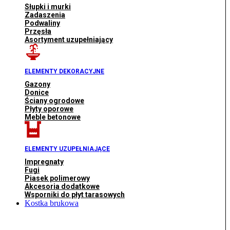
Słupki i murki
Zadaszenia
Podwaliny
Przęsła
Asortyment uzupełniający
ELEMENTY DEKORACYJNE
Gazony
Donice
Ściany ogrodowe
Płyty oporowe
Meble betonowe
ELEMENTY UZUPEŁNIAJĄCE
Impregnaty
Fugi
Piasek polimerowy
Akcesoria dodatkowe
Wsporniki do płyt tarasowych
Kostka brukowa