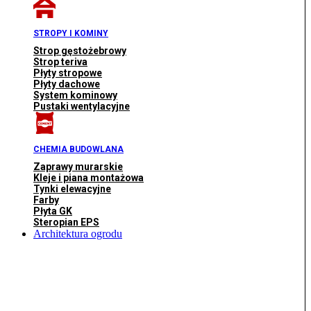
STROPY I KOMINY
Strop gęstożebrowy
Strop teriva
Płyty stropowe
Płyty dachowe
System kominowy
Pustaki wentylacyjne
CHEMIA BUDOWLANA
Zaprawy murarskie
Kleje i piana montażowa
Tynki elewacyjne
Farby
Płyta GK
Steropian EPS
Architektura ogrodu