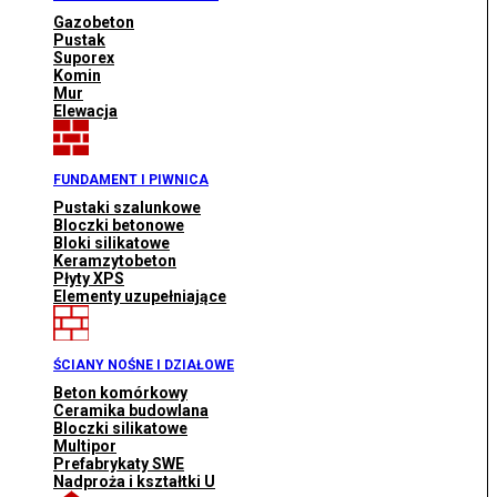
Gazobeton
Pustak
Suporex
Komin
Mur
Elewacja
FUNDAMENT I PIWNICA
Pustaki szalunkowe
Bloczki betonowe
Bloki silikatowe
Keramzytobeton
Płyty XPS
Elementy uzupełniające
ŚCIANY NOŚNE I DZIAŁOWE
Beton komórkowy
Ceramika budowlana
Bloczki silikatowe
Multipor
Prefabrykaty SWE
Nadproża i kształtki U