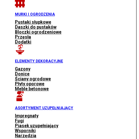
MURKI I OGRODZENIA
Pustaki słupkowe
Daszki do pustaków
Bloczki ogrodzeniowe
Przęsła
Dodatki
ELEMENTY DEKORACYJNE
Gazony
Donice
Ściany ogrodowe
Płyty oporowe
Meble betonowe
ASORTYMENT UZUPEŁNIAJĄCY
Impregnaty
Fugi
Piasek uzupełniający
Wsporniki
Narzędzia