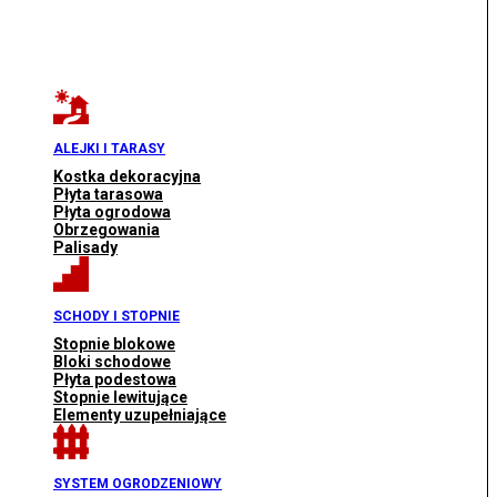
ALEJKI I TARASY
Kostka dekoracyjna
Płyta tarasowa
Płyta ogrodowa
Obrzegowania
Palisady
SCHODY I STOPNIE
Stopnie blokowe
Bloki schodowe
Płyta podestowa
Stopnie lewitujące
Elementy uzupełniające
SYSTEM OGRODZENIOWY