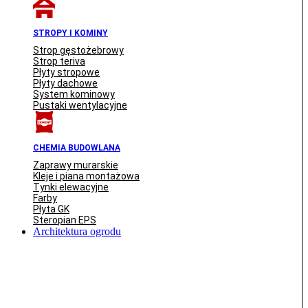
STROPY I KOMINY
Strop gęstożebrowy
Strop teriva
Płyty stropowe
Płyty dachowe
System kominowy
Pustaki wentylacyjne
CHEMIA BUDOWLANA
Zaprawy murarskie
Kleje i piana montażowa
Tynki elewacyjne
Farby
Płyta GK
Steropian EPS
Architektura ogrodu