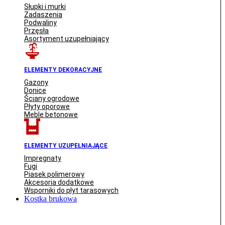
Słupki i murki
Zadaszenia
Podwaliny
Przęsła
Asortyment uzupełniający
ELEMENTY DEKORACYJNE
Gazony
Donice
Ściany ogrodowe
Płyty oporowe
Meble betonowe
ELEMENTY UZUPEŁNIAJĄCE
Impregnaty
Fugi
Piasek polimerowy
Akcesoria dodatkowe
Wsporniki do płyt tarasowych
Kostka brukowa