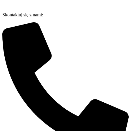
Przejdź
do
Skontaktuj się z nami:
treści