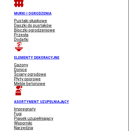
MURKI I OGRODZENIA
Pustaki słupkowe
Daszki do pustaków
Bloczki ogrodzeniowe
Przęsła
Dodatki
ELEMENTY DEKORACYJNE
Gazony
Donice
Ściany ogrodowe
Płyty oporowe
Meble betonowe
ASORTYMENT UZUPEŁNIAJĄCY
Impregnaty
Fugi
Piasek uzupełniający
Wsporniki
Narzędzia