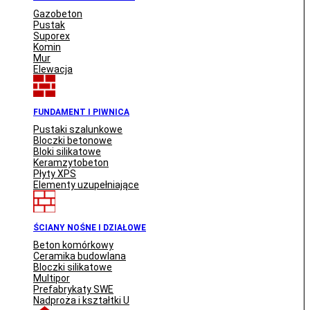
Gazobeton
Pustak
Suporex
Komin
Mur
Elewacja
FUNDAMENT I PIWNICA
Pustaki szalunkowe
Bloczki betonowe
Bloki silikatowe
Keramzytobeton
Płyty XPS
Elementy uzupełniające
ŚCIANY NOŚNE I DZIAŁOWE
Beton komórkowy
Ceramika budowlana
Bloczki silikatowe
Multipor
Prefabrykaty SWE
Nadproża i kształtki U