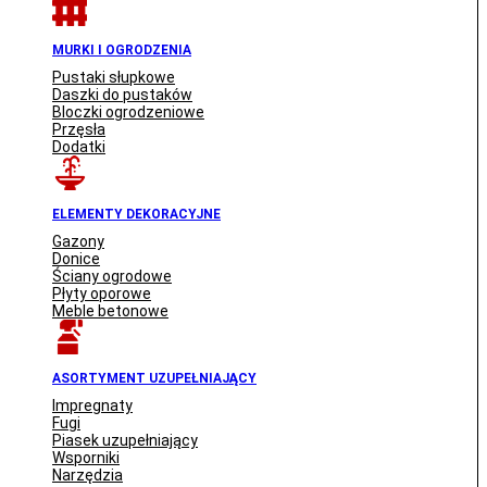
MURKI I OGRODZENIA
Pustaki słupkowe
Daszki do pustaków
Bloczki ogrodzeniowe
Przęsła
Dodatki
ELEMENTY DEKORACYJNE
Gazony
Donice
Ściany ogrodowe
Płyty oporowe
Meble betonowe
ASORTYMENT UZUPEŁNIAJĄCY
Impregnaty
Fugi
Piasek uzupełniający
Wsporniki
Narzędzia