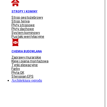
STROPY I KOMINY
Strop gęstożebrowy
Strop teriva
Płyty stropowe
Płyty dachowe
System kominowy
Pustaki wentylacyjne
CHEMIA BUDOWLANA
Zaprawy murarskie
Kleje i piana montażowa
Tynki elewacyjne
Farby
Płyta GK
Steropian EPS
Architektura ogrodu