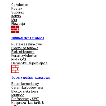
Gazobeton
Pustak
Suporex
Komin
Mur
Elewacja
FUNDAMENT I PIWNICA
Pustaki szalunkowe
Bloczki betonowe
Bloki silikatowe
Keramzytobeton
Płyty XPS
Elementy uzupełniające
ŚCIANY NOŚNE I DZIAŁOWE
Beton komórkowy
Ceramika budowlana
Bloczki silikatowe
Multipor
Prefabrykaty SWE
Nadproża i kształtki U