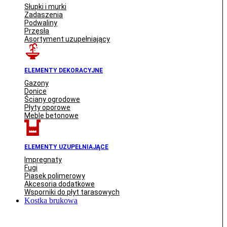
Słupki i murki
Zadaszenia
Podwaliny
Przęsła
Asortyment uzupełniający
ELEMENTY DEKORACYJNE
Gazony
Donice
Ściany ogrodowe
Płyty oporowe
Meble betonowe
ELEMENTY UZUPEŁNIAJĄCE
Impregnaty
Fugi
Piasek polimerowy
Akcesoria dodatkowe
Wsporniki do płyt tarasowych
Kostka brukowa