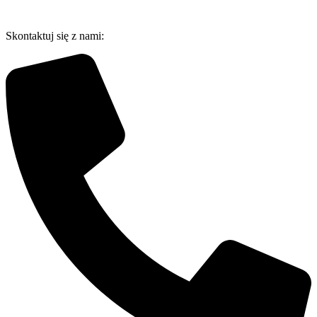
Przejdź
do
Skontaktuj się z nami:
treści